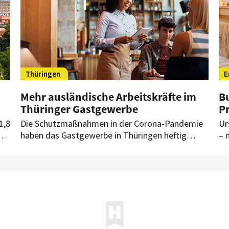
Thüringen
E
Mehr ausländische Arbeitskräfte im
B
Thüringer Gastgewerbe
P
1,8
Die Schutzmaßnahmen in der Corona-Pandemie
Ur
els
haben das Gastgewerbe in Thüringen heftig
– 
en
getroffen. Viele Beschäftigte haben sich
bi
deswegen woanders Arbeit gesucht. So ist die
1.
Situation heute.
Ga
um
wi