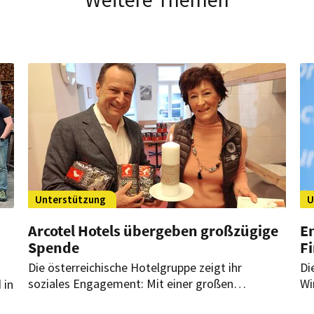
Unterstützung
U
Arcotel Hotels übergeben großzügige
En
Spende
Fi
Die österreichische Hotelgruppe zeigt ihr
Di
soziales Engagement: Mit einer großen
Wi
 in
Spendenaktion haben die Arcotel Hotels zwei
Ga