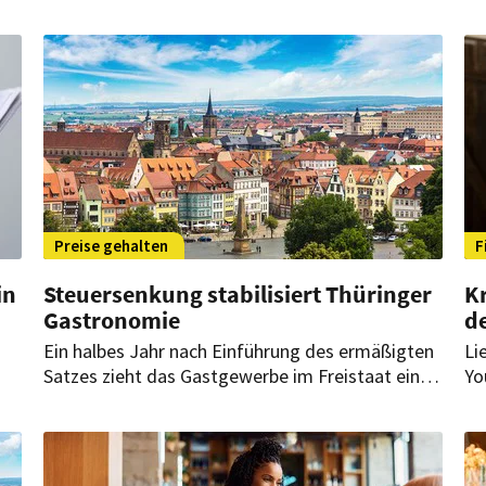
soziale Organisationen unterstützt. Nun wurde
En
die Spende überreicht.
Ha
e
Au
im
Un
Preise gehalten
F
in
Steuersenkung stabilisiert Thüringer
Kr
Gastronomie
d
Ein halbes Jahr nach Einführung des ermäßigten
Li
Satzes zieht das Gastgewerbe im Freistaat eine
Yo
positive Bilanz. Laut Dehoga half die Entlastung,
ge
Kosten aufzufangen und Arbeitsplätze zu
Mi
bewahren.
au
2.