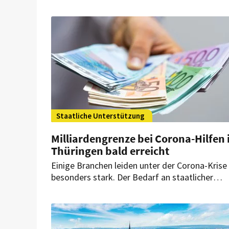
Mountain Refugio Allgäu in Balderschwang.
Emotionaler Höhepunkt war dabei die offiziell
Übergabe einer Spende an die Mitarbeiter, die 
Oktober 2024 beim Brand des Teamhauses ihr
Zuhause und alle ihre Besitztümer verloren
hatten.
Staatliche Unterstützung
Milliardengrenze bei Corona-Hilfen 
Thüringen bald erreicht
Einige Branchen leiden unter der Corona-Krise
besonders stark. Der Bedarf an staatlicher
Unterstützung ist groß. In Thüringen ist allein
fast eine Milliarde Euro gezahlt worden.