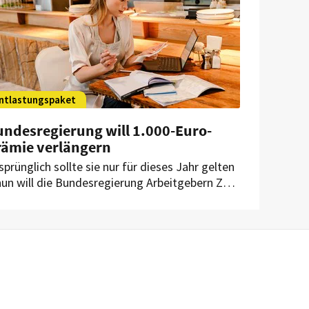
ntlastungspaket
undesregierung will 1.000-Euro-
rämie verlängern
sprünglich sollte sie nur für dieses Jahr gelten
nun will die Bundesregierung Arbeitgebern Zeit
s Ende Juni 2027 geben, um ihren Mitarbeitern
000 Euro Krisenprämie zu zahlen. Für das
stgewerbe bleibt die Prämie jedoch
stritten – insbesondere mit Blick auf die
rtschaftliche Lage vieler Betriebe.