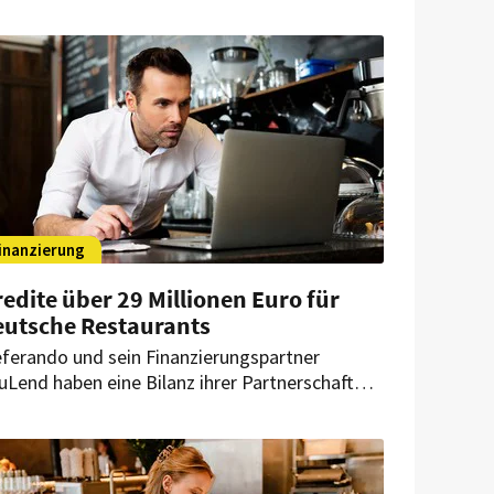
ergiepreisen. Wirtschaftsminister Robert
beck stellt nun weiteren Unternehmen Hilfe in
ssicht. Somit kann auch das Gastgewerbe auf
terstützung hoffen.
inanzierung
edite über 29 Millionen Euro für
eutsche Restaurants
eferando und sein Finanzierungspartner
uLend haben eine Bilanz ihrer Partnerschaft
zogen. Gemeinsam haben sie über 150
llionen Euro an Restaurants in Europa
sgezahlt – allein in Deutschland wurden fast
500 Kredite vergeben.