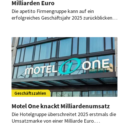
Milliarden Euro
Die apetito Firmengruppe kann auf ein
erfolgreiches Geschäftsjahr 2025 zurückblicken.
Vor allem die Gemeinschaftsverpflegung,
internationale Märkte und der steigende Bedarf
in Kliniken, Kitas und Seniorenheimen sorgten für
Umsatzwachstum.
Geschäftszahlen
Motel One knackt Milliardenumsatz
Die Hotelgruppe überschreitet 2025 erstmals die
Umsatzmarke von einer Milliarde Euro.
Wachstum, Internationalisierung und Expansion