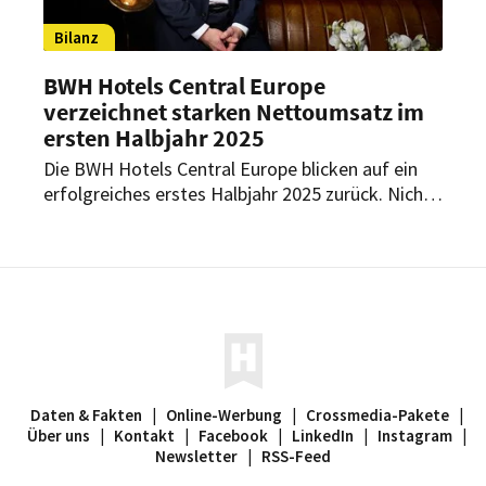
Bilanz
BWH Hotels Central Europe
verzeichnet starken Nettoumsatz im
ersten Halbjahr 2025
Die BWH Hotels Central Europe blicken auf ein
erfolgreiches erstes Halbjahr 2025 zurück. Nicht
nur den Umsatz, auch die Anzahl der Hotels
konnte die Gruppe deutlich steigern.
Daten & Fakten
|
Online-Werbung
|
Crossmedia-Pakete
|
Über uns
|
Kontakt
|
Facebook
|
LinkedIn
|
Instagram
|
Newsletter
|
RSS-Feed