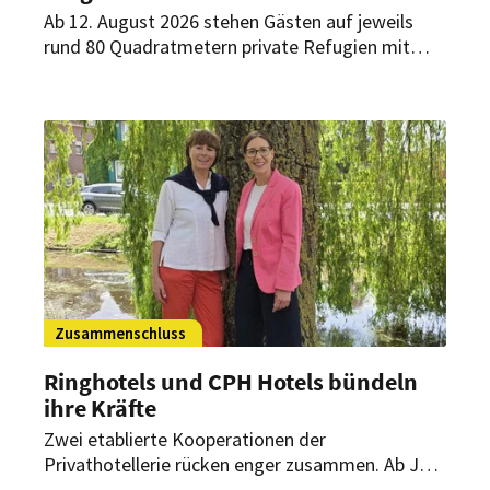
Ab 12. August 2026 stehen Gästen auf jeweils
rund 80 Quadratmetern private Refugien mit
Sauna, Whirlwanne und Recovery-Ausstattung
zur Verfügung. Ein eigenes Restaurant soll das
Angebot im Spätsommer ergänzen.
Zusammenschluss
Ringhotels und CPH Hotels bündeln
ihre Kräfte
Zwei etablierte Kooperationen der
Privathotellerie rücken enger zusammen. Ab Juli
2026 übernimmt Ringhotels die operative