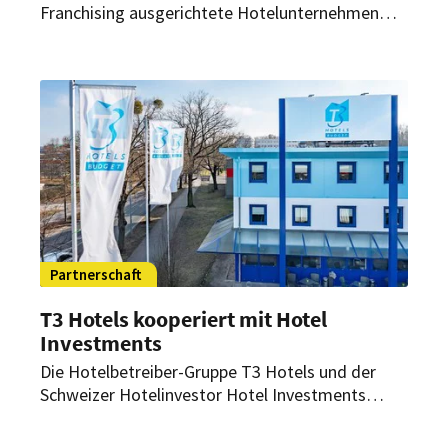
Franchising ausgerichtete Hotelunternehmen
Choice Hotels EMEA vertreibt seine Hotels ab
sofort über Roibos. Auf dem Roibos-Marktplatz
können Hoteliers und Reiseanbieter in direkten
Kontakt ohne Zwischenhändler treten.
Partnerschaft
T3 Hotels kooperiert mit Hotel
Investments
Die Hotelbetreiber-Gruppe T3 Hotels und der
Schweizer Hotelinvestor Hotel Investments
haben eine Kooperation bekannt gegeben. Im
Rahmen der Zusammenarbeit wird T3 Hotels als