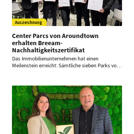
Auszeichnung
Center Parcs von Aroundtown
erhalten Breeam-
Nachhaltigkeitszertifikat
Das Immobilienunternehmen hat einen
Meilenstein erreicht: Sämtliche sieben Parks von
Center Parcs im Unternehmensportfolio – in
Deutschland, Belgien und den Niederlanden –
wurden als erste Ferienparks überhaupt mit dem
Breeam-Zertifikat für Nachhaltigkeit
ausgezeichnet.