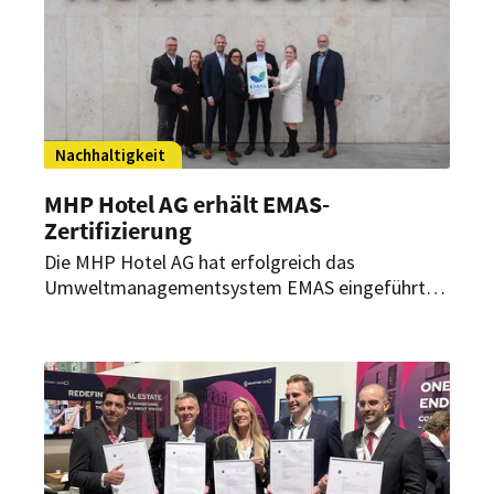
Nachhaltigkeit
MHP Hotel AG erhält EMAS-
Zertifizierung
Die MHP Hotel AG hat erfolgreich das
Umweltmanagementsystem EMAS eingeführt
und wurde offiziell zertifiziert. Mit der
Integration mehrerer Hotels und konkreten
Maßnahmen zur Ressourceneffizienz setzt die
Gruppe ein Signal für strukturiert verankerte
Nachhaltigkeit in der Hotellerie.