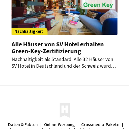
Nachfrage.
Nachhaltigkeit
Alle Häuser von SV Hotel erhalten
Green-Key-Zertifizierung
Nachhaltigkeit als Standard: Alle 32 Häuser von
SV Hotel in Deutschland und der Schweiz wurden
mit dem Green-Key-Zertifikat ausgezeichnet. Die
Auszeichnung bestätigt ein strukturiertes
Nachhaltigkeitsmanagement und bringt zugleich
die höchste Stufe des Schweizer Programms
Swisstainable mit sich.
Daten & Fakten
|
Online-Werbung
|
Crossmedia-Pakete
|