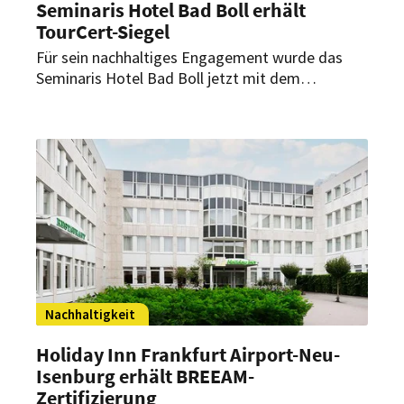
Seminaris Hotel Bad Boll erhält
TourCert-Siegel
Für sein nachhaltiges Engagement wurde das
Seminaris Hotel Bad Boll jetzt mit dem
TourCert-Siegel als nachhaltiges Reiseziel
ausgezeichnet. Damit reiht sich das Hotel in die
Liste der Seminaris-Häuser ein, die bereits für
ihre Nachhaltigkeitsstrategie zertifiziert wurden.
Nachhaltigkeit
Holiday Inn Frankfurt Airport-Neu-
Isenburg erhält BREEAM-
Zertifizierung