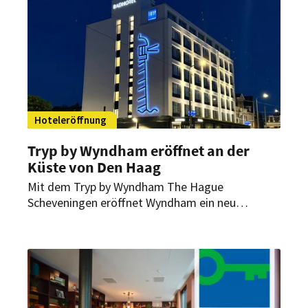
Hoteleröffnung
Tryp by Wyndham eröffnet an der
Küste von Den Haag
Mit dem Tryp by Wyndham The Hague
Scheveningen eröffnet Wyndham ein neu
positioniertes Lifestylehotel in den
Niederlanden. Das Haus an der Nordseeküste
verbindet historische Substanz mit einem
designorientierten Boutique-Erlebnis und
erweitert die Präsenz der Marke an einem
Standort mit ganzjähriger Leisure- und Business-