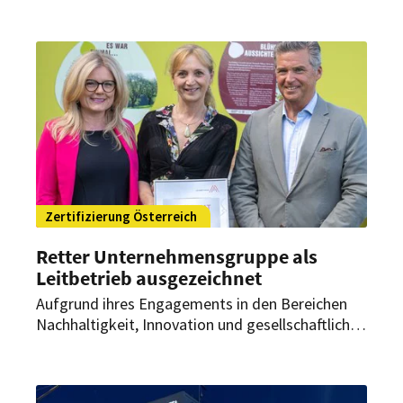
Es schreibt bestimmte Standards vor, die das
Sofitel Munich Bayerpost in München mit seinen
umweltfreundlichen Bemühungen erfüllt. Dafür
erhielt das Fünf-Sterne-Haus im September 2023
die „Green Key“-Zertifizierung.
Zertifizierung Österreich
Retter Unternehmensgruppe als
Leitbetrieb ausgezeichnet
Aufgrund ihres Engagements in den Bereichen
Nachhaltigkeit, Innovation und gesellschaftliche
Verantwortung hat die Retter Gruppe erneut das
Leitbetriebe Austria-Zertifikat. Die Urkunde
wurde im Rahmen eines Workshops übergeben.