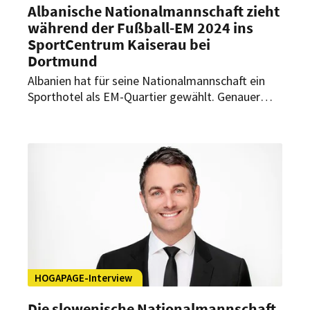
Albanische Nationalmannschaft zieht
während der Fußball-EM 2024 ins
SportCentrum Kaiserau bei
Dortmund
Albanien hat für seine Nationalmannschaft ein
Sporthotel als EM-Quartier gewählt. Genauer
gesagt, werden die Albaner im SportCentrum
Kaiserau im westfälischen Kamen bei Dortmund
wohnen. In einem weiteren Teil der exklusiven
HOGAPAGE-Interviewreihe zur Fußball-EM 2024
gibt Leiter Benjamin Schwartz Einblicke in die
Vorbereitungen des SportCentrum Kaiserau und
der Stadt Kaiserau.
HOGAPAGE-Interview
Die slowenische Nationalmannschaft