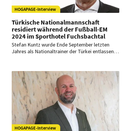
HOGAPAGE-Interview
Türkische Nationalmannschaft
residiert während der Fußball-EM
2024 im Sporthotel Fuchsbachtal
Stefan Kuntz wurde Ende September letzten
Jahres als Nationaltrainer der Türkei entlassen.
Dennoch gelang es den Ost-Europäern unter
dem Nachfolger Vincenzo Montella, sich
souverän für die Fußball-EM 2024 zu
qualifizieren. Ihr Quartier schlagen die Türken
dabei im Sporthotel Fuchsbachtal in
Barsinghausen bei Hannover auf. Geschäftsführer
Bernd Dierßen erklärt im exklusiven HOGAPAGE-
Interview, wie die Türken hier wohnen werden.
HOGAPAGE-Interview