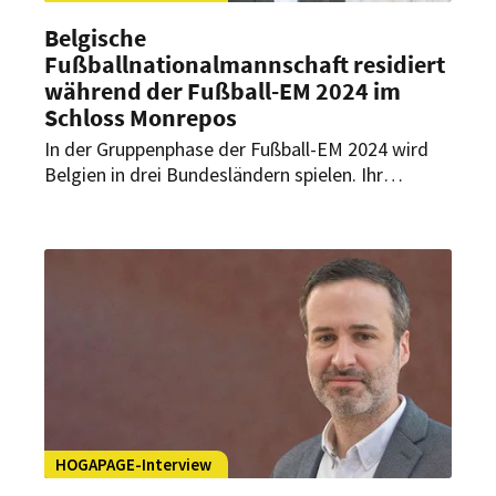
Belgische
Fußballnationalmannschaft residiert
während der Fußball-EM 2024 im
Schloss Monrepos
In der Gruppenphase der Fußball-EM 2024 wird
Belgien in drei Bundesländern spielen. Ihr
Quartier schlägt die belgische
Nationalmannschaft in Baden-Württemberg auf,
genauer im Schlosshotel Monrepos in
Ludwigsburg. Hoteldirektor Felix Sommerrock
stellt das Haus im Rahmen der exklusiven EM-
Interviewreihe von HOGAPAGE vor und gibt einen
Einblick, was die Fußballspieler erwarten dürfen.
HOGAPAGE-Interview