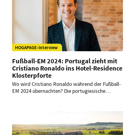
Nationalmannschaft.
HOGAPAGE-Interview
Fußball-EM 2024: Portugal zieht mit
Cristiano Ronaldo ins Hotel-Residence
Klosterpforte
Wo wird Cristiano Ronaldo während der Fußball-
EM 2024 übernachten? Die portugiesische
Fußballnationalmannschaft wird ihr EM-Quartier
in Harsewinkel-Marienfeld in der Nähe von
Dortmund haben. Nächtigen werden die
Fußballspieler aus Portugal und somit auch
Cristiano Ronaldo im Hotel-Residence
Klosterpforte. Wie sich das Hotel auf die Ankunft