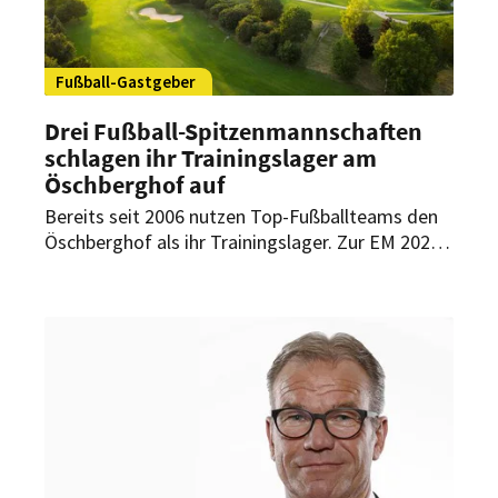
Fußball-Gastgeber
Drei Fußball-Spitzenmannschaften
schlagen ihr Trainingslager am
Öschberghof auf
Bereits seit 2006 nutzen Top-Fußballteams den
Öschberghof als ihr Trainingslager. Zur EM 2024
begleitete das Fünf-Sterne-Superior-Resort
sogar die spanische Nationalmannschaft auf
ihrem Weg zum Europameister. In diesem Jahr
absolvieren gleich drei Spitzenmannschaften ihr
Sommertrainingslager am Öschberghof in
Donaueschingen.