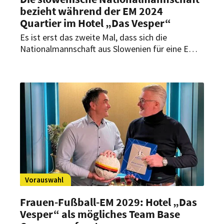
bezieht während der EM 2024
Quartier im Hotel „Das Vesper“
Es ist erst das zweite Mal, dass sich die
Nationalmannschaft aus Slowenien für eine EM
qualifizieren konnte. Während der Fußball-EM
2024 wird die Mannschaft ihr Quartier im Hotel
„Das Vesper“ in Wuppertal aufschlagen. Wie die
Fußballspieler dort wohnen werden, verrät
Verkaufs- & Marketingdirektor Ralf Kesselring
im Rahmen der exklusiven EM-Interviewreihe von
HOGAPAGE.
Vorauswahl
Frauen-Fußball-EM 2029: Hotel „Das
Vesper“ als mögliches Team Base