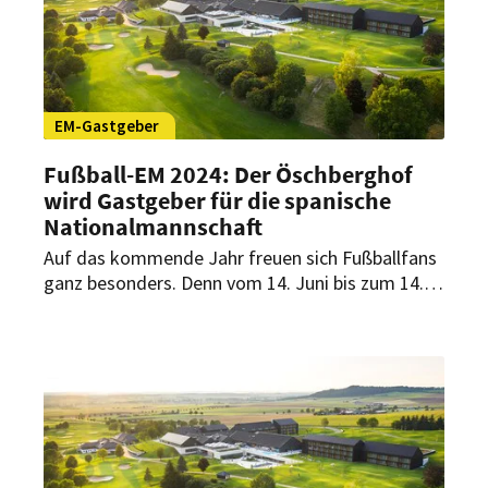
der Portugiesen vorbereitet, verrät der
Geschäftsführende Direktor Christopher
Schemmink in einem weiteren Teil der exklusiven
EM-Interviewreihe von HOGAPAGE.
EM-Gastgeber
Fußball-EM 2024: Der Öschberghof
wird Gastgeber für die spanische
Nationalmannschaft
Auf das kommende Jahr freuen sich Fußballfans
ganz besonders. Denn vom 14. Juni bis zum 14.
Juli findet die Fußball-Europameisterschaft in
Deutschland statt. Eine besondere Rolle nimmt
dabei der Öschberghof ein.