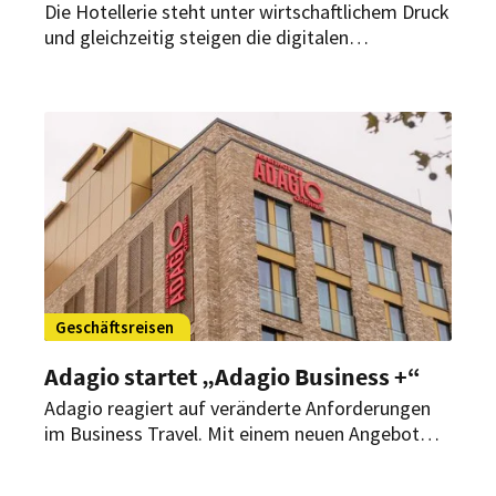
Die Hotellerie steht unter wirtschaftlichem Druck
und gleichzeitig steigen die digitalen
Erwartungen der Gäste. Eine neue
Branchenstudie der Gastfreund GmbH zeigt,
welche Herausforderungen Betriebe aktuell
beschäftigen und welche Maßnahmen Hotels
jetzt als besonders sinnvoll ansehen.
Geschäftsreisen
Adagio startet „Adagio Business +“
Adagio reagiert auf veränderte Anforderungen
im Business Travel. Mit einem neuen Angebot
richtet sich der Anbieter von Aparthotels an
Geschäftsreisende mit längeren Aufenthalten.