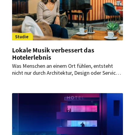
Studie
Lokale Musik verbessert das
Hotelerlebnis
Was Menschen an einem Ort fühlen, entsteht
nicht nur durch Architektur, Design oder Service –
sondern auch durch Musik. Eine neue europäische
Pilot-Musikstudie zeigt erstmals datenbasiert,
welchen messbaren Einfluss lokale Musik auf das
Hotelerlebnis hat. Die Ergebnisse belegen
deutliche Effekte auf Ortsgefühl, Zufriedenheit
und kulturelle Neugier.