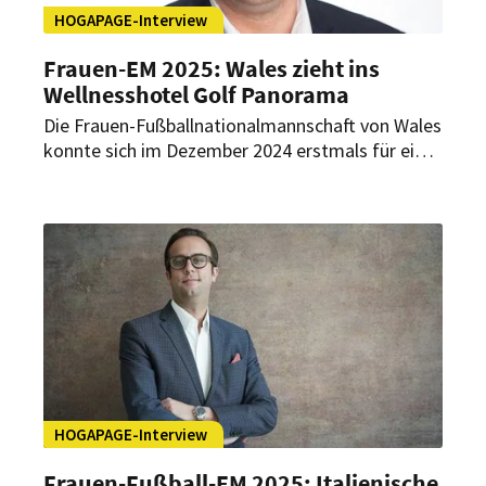
HOGAPAGE-Interview
Frauen-EM 2025: Wales zieht ins
Wellnesshotel Golf Panorama
Die Frauen-Fußballnationalmannschaft von Wales
konnte sich im Dezember 2024 erstmals für eine
Europameisterschaft qualifizieren. Bei der
Frauen-Fußball-EM 2025 werden die Waliserinnen
am 5. Juli als erstes gegen die Niederlande
antreten. Wohnen werden die Fußballspielerinnen
im Wellnesshotel Golf Panorama. Wieso sich die
Waliserinnen für das Vier-Sterne-Superior Design-
und Wellnesshotel entschieden haben und was
sie dort erwartet, verrät Hoteldirektor Alexandre
Spatz im exklusiven Interview mit HOGAPAGE.
HOGAPAGE-Interview
Frauen-Fußball-EM 2025: Italienische