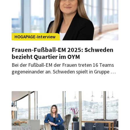
Dabei bietet das Five Zürich als Homebase der
deutschen Frauen-Fußballnationalmannschaft
viele Annehmlichkeiten, wie General Manager
Markus Rapatz im exklusiven Interview mit
HOGAPAGE verrät.
HOGAPAGE-Interview
Frauen-Fußball-EM 2025: Schweden
bezieht Quartier im OYM
Bei der Fußball-EM der Frauen treten 16 Teams
gegeneinander an. Schweden spielt in Gruppe C
und damit am 4. Juli gegen Dänemark, am 8. Juli
gegen Polen und am 12. Juli gegen Deutschland.
Ihr Teamquartier werden die Schwedinnen im On
Your Marks (OYM) in Cham aufschlagen.
Inwiefern die schwedische Nationalmannschaft
damit in ein komplett auf Leistungssport
ausgerichtetes Umfeld zieht, erläutert Lucie
Bischof, Group Lead Sales & Marketing, im