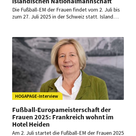
isländischen Nationalmannschaft
Die Fußball-EM der Frauen findet vom 2. Juli bis
zum 27. Juli 2025 in der Schweiz statt. Island
wird dabei das Turnier mit einer Partie gegen
Finnland um 18 Uhr eröffnen. Wohnen wird die
isländische Frauen-Fußballnationalmannschaft
während der Frauen-EM 2025 im Parkhotel
Gunten. Welche Annehmlichkeiten das Drei-
Sterne-Superior-Hotel den Isländerinnen bietet,
verrät Direktor Bruno Carizzoni im Interview mit
HOGAPAGE.
HOGAPAGE-Interview
Fußball-Europameisterschaft der
Frauen 2025: Frankreich wohnt im
Hotel Heiden
Am 2. Juli startet die Fußball-EM der Frauen 2025