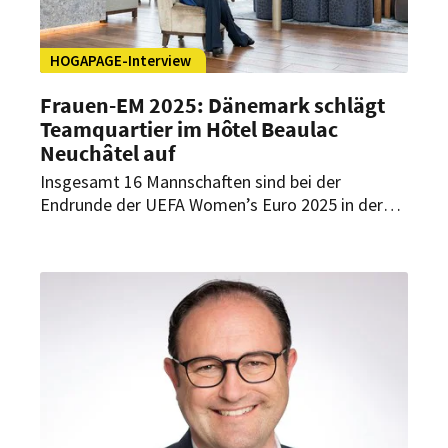
Interview mit HOGAPAGE.
HOGAPAGE-Interview
Frauen-EM 2025: Dänemark schlägt
Teamquartier im Hôtel Beaulac
Neuchâtel auf
Insgesamt 16 Mannschaften sind bei der
Endrunde der UEFA Women’s Euro 2025 in der
Schweiz mit dabei. Die dänische Frauen-
Fußballnationalmannschaft ist eine davon. In
Gruppe C treffen die Däninnen am 4. Juli als
erstes auf Schweden, am 8. Juli auf Deutschland
und am 12. Juli auf Polen. Zwischen den EM-
Spielen wohnen die dänischen
Fußballspielerinnen im Hôtel Beaulac Neuchâtel
in Neuenburg. Wie sie hier entspannen und sich
erholen können, verrät General Manager
Laurence Stamm im Interview mit HOGAPAGE.