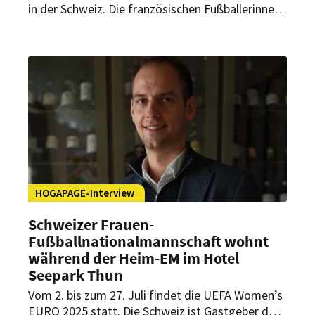
in der Schweiz. Die französischen Fußballerinnen
werden dabei zwar ohne ihre langjährige
Kapitänin Wendie Renard anreisen, dafür aber in
einem Viersternehaus residieren. Wie die
Französinnen im Hotel Heiden wohnen werden,
verrät Direktorin und Gastgeberin Beatrice
Forster im Rahmen einer exklusiven EM-
Interviewreihe von HOGAPAGE.
HOGAPAGE-Interview
Schweizer Frauen-
Fußballnationalmannschaft wohnt
während der Heim-EM im Hotel
Seepark Thun
Vom 2. bis zum 27. Juli findet die UEFA Women’s
EURO 2025 statt. Die Schweiz ist Gastgeber des