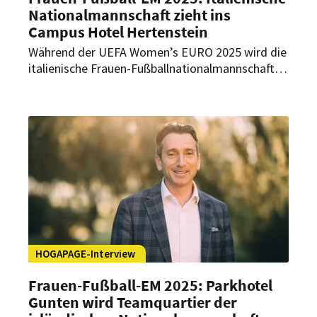
Nationalmannschaft zieht ins
Campus Hotel Hertenstein
Während der UEFA Women’s EURO 2025 wird die
italienische Frauen-Fußballnationalmannschaft
ihr Trainingslager in Weggis aufschlagen. Dort
wird sie ihre Trainingseinheiten beim Weggiser
Sportclub WSC auf der Thermoplan Arena
absolvieren und im Campus Hotel Hertenstein
wohnen. Im exklusiven HOGAPAGE-Interview gibt
Managing Director Tim Moitzi einen Einblick, wie
die italienischen Spielerinnen hier residieren
werden.
HOGAPAGE-Interview
Frauen-Fußball-EM 2025: Parkhotel
Gunten wird Teamquartier der