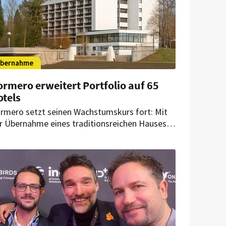
bernahme
rmero erweitert Portfolio auf 65
otels
rmero setzt seinen Wachstumskurs fort: Mit
r Übernahme eines traditionsreichen Hauses in
d Kreuznach erweitert die Hotelgruppe ihr
rtfolio auf nun 65 Häuser.