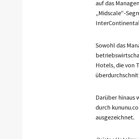
auf das Managem
„Midscale“-Segme
InterContinental
Sowohl das Mana
betriebswirtscha
Hotels, die von 
überdurchschnitt
Darüber hinaus w
durch kununu.com
ausgezeichnet.