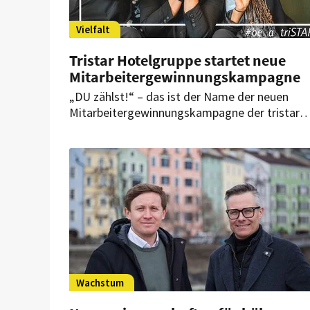
Vielfalt
Tristar Hotelgruppe startet neue
Mitarbeitergewinnungskampagne
„DU zählst!“ – das ist der Name der neuen
Mitarbeitergewinnungskampagne der tristar
Hotelgruppe. Dabei hat sich die
Hotelbetriebsgesellschaft zum Ziel gesetzt, d
Thema Vielfalt und Inklusion in den Mittelpunk
zu stellen.
Wachstum