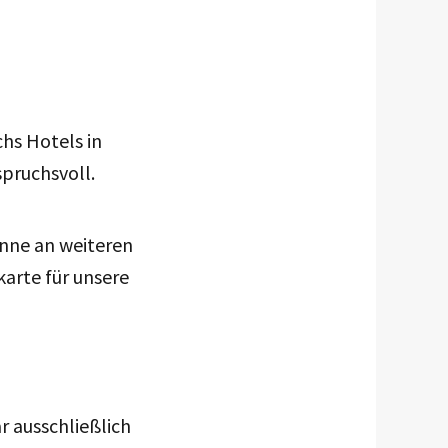
chs Hotels in
spruchsvoll.
anne an weiteren
karte für unsere
r ausschließlich