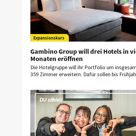
Expansionskurs
Gambino Group will drei Hotels in vi
Monaten eröffnen
Die Hotelgruppe will ihr Portfolio um insgesa
359 Zimmer erweitern. Dafür sollen bis Frühjah
2027 drei neue Häuser in München, Memminge
und Bamberg eröffnen. Beide Marken des
Unternehmens kommen dabei zum Einsatz.