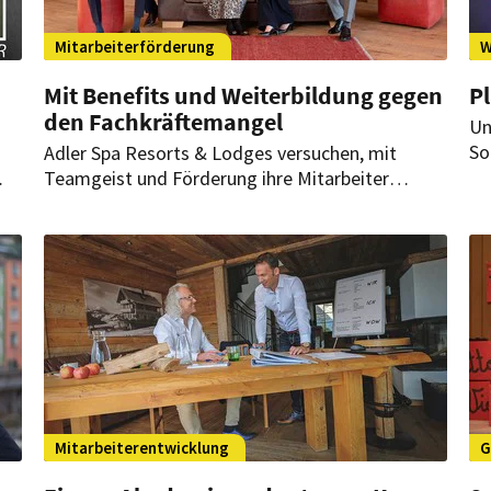
Mitarbeiterförderung
W
Mit Benefits und Weiterbildung gegen
Pl
den Fachkräftemangel
Un
So
Adler Spa Resorts & Lodges versuchen, mit
Ho
Teamgeist und Förderung ihre Mitarbeiter
ei
möglichst lange im Unternehmen zu halten.
Ve
as
Durch die eigene Academy wird insbesondere der
t
Bereich Fortbildungen stark gefördert.
Mitarbeiterentwicklung
G