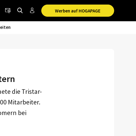
Werben auf HOGAPAGE
eiten
tern
te die Tristar-
00 Mitarbeiter.
omern bei