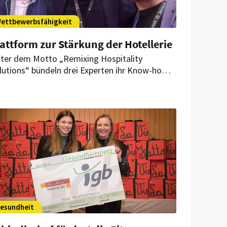
ettbewerbsfähigkeit
attform zur Stärkung der Hotellerie
ter dem Motto „Remixing Hospitality
lutions“ bündeln drei Experten ihr Know-how.
tel Partner, Incert und Online Birds haben nun
ne Plattform für zukunftsweisende
rmarktungsstrategien geschaffen.
esundheit