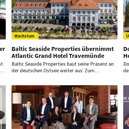
Wachstum
Ü
er
Baltic Seaside Properties übernimmt
Do
Atlantic Grand Hotel Travemünde
H
mt
Baltic Seaside Properties baut seine Präsenz an
Do
r
der deutschen Ostsee weiter aus: Zum
de
n
Jahresbeginn hat das Unternehmen das Atlantic
Ba
Grand Hotel Travemünde übernommen.
Po