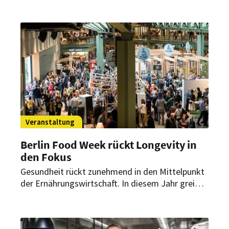
Hoteldirektorenvereinigung treffen sich in Salach
und Berlin zu Workshops, Austausch und
Networking.
Veranstaltung
Berlin Food Week rückt Longevity in
den Fokus
Gesundheit rückt zunehmend in den Mittelpunkt
der Ernährungswirtschaft. In diesem Jahr greift
die Berlin Food Week genau diese Entwicklung
auf und widmet sich eine Woche lang den Trends
und Innovationen von morgen.