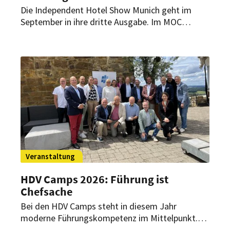
Die Independent Hotel Show Munich geht im
September in ihre dritte Ausgabe. Im MOC
München stehen Zukunftsfragen der
unabhängigen Hotellerie im Fokus – von Design
und Technologie über Nachhaltigkeit bis hin zu
Führung und neuen Luxuskonzepten.
Veranstaltung
HDV Camps 2026: Führung ist
Chefsache
Bei den HDV Camps steht in diesem Jahr
moderne Führungskompetenz im Mittelpunkt.
Rund 50 Mitglieder der