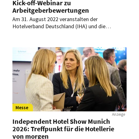
Kick-off-Webinar zu
Arbeitgeberbewertungen
Am 31. August 2022 veranstalten der
Hotelverband Deutschland (IHA) und die
Arbeitgeber-Bewertungsplattform Kununu ein
Kick-off-Webinar zur fachlichen Schulung von
interessierten Hotelbetrieben im Umgang mit
Arbeitgeberbewertungen. Ziel ist es, einen
Überblick zum professionellen Umgang mit
(negativen) Bewertungen zu vermitteln.
Messe
Anzeige
Independent Hotel Show Munich
2026: Treffpunkt für die Hotellerie
von morgen