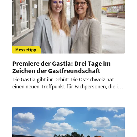
König Ludwig und das Hotel Mohren sind mit
dabei. Im Interview mit HOGAPAGE erläutern
Marc Traubel, André Brandt und Florian
Lingenfelder, welche Erwartungen sie an dieses
Event haben.
Messetipp
Premiere der Gastia: Drei Tage im
Zeichen der Gastfreundschaft
Die Gastia gibt ihr Debüt: Die Ostschweiz hat
einen neuen Treffpunkt für Fachpersonen, die im
Berufsalltag Gäste beherbergen, verpflegen und
umsorgen. Was erwartet Gäste und Besucher?