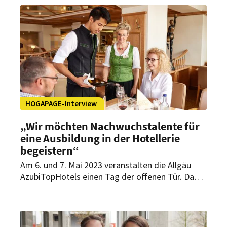
HOGAPAGE-Interview
„Wir möchten Nachwuchstalente für
eine Ausbildung in der Hotellerie
begeistern“
Am 6. und 7. Mai 2023 veranstalten die Allgäu
AzubiTopHotels einen Tag der offenen Tür. Dabei
gewährt die Vereinigung jungen Menschen
Einblicke in ihre zehn Hotels, um sie für die
Spitzenhotellerie zu begeistern. Auch das
Hubertus Mountain Refugio Allgäu, das Hotel