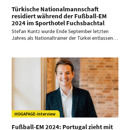
Türkische Nationalmannschaft
residiert während der Fußball-EM
2024 im Sporthotel Fuchsbachtal
Stefan Kuntz wurde Ende September letzten
Jahres als Nationaltrainer der Türkei entlassen.
Dennoch gelang es den Ost-Europäern unter
dem Nachfolger Vincenzo Montella, sich
souverän für die Fußball-EM 2024 zu
qualifizieren. Ihr Quartier schlagen die Türken
dabei im Sporthotel Fuchsbachtal in
Barsinghausen bei Hannover auf. Geschäftsführer
Bernd Dierßen erklärt im exklusiven HOGAPAGE-
Interview, wie die Türken hier wohnen werden.
HOGAPAGE-Interview
Fußball-EM 2024: Portugal zieht mit