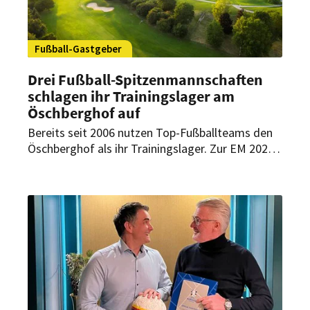
Fußball-Gastgeber
Drei Fußball-Spitzenmannschaften
schlagen ihr Trainingslager am
Öschberghof auf
Bereits seit 2006 nutzen Top-Fußballteams den
Öschberghof als ihr Trainingslager. Zur EM 2024
begleitete das Fünf-Sterne-Superior-Resort
sogar die spanische Nationalmannschaft auf
ihrem Weg zum Europameister. In diesem Jahr
absolvieren gleich drei Spitzenmannschaften ihr
Sommertrainingslager am Öschberghof in
Donaueschingen.