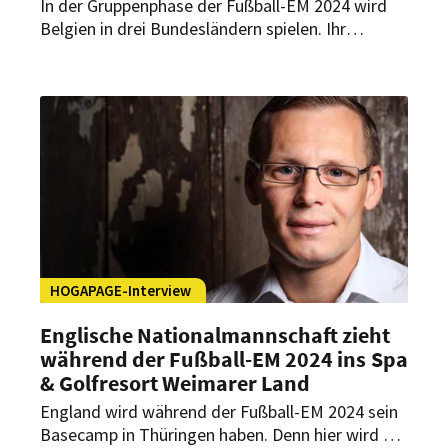
In der Gruppenphase der Fußball-EM 2024 wird
Belgien in drei Bundesländern spielen. Ihr
Quartier schlägt die belgische
Nationalmannschaft in Baden-Württemberg auf,
genauer im Schlosshotel Monrepos in
Ludwigsburg. Hoteldirektor Felix Sommerrock
stellt das Haus im Rahmen der exklusiven EM-
Interviewreihe von HOGAPAGE vor und gibt einen
Einblick, was die Fußballspieler erwarten dürfen.
HOGAPAGE-Interview
Englische Nationalmannschaft zieht
während der Fußball-EM 2024 ins Spa
& Golfresort Weimarer Land
England wird während der Fußball-EM 2024 sein
Basecamp in Thüringen haben. Denn hier wird die