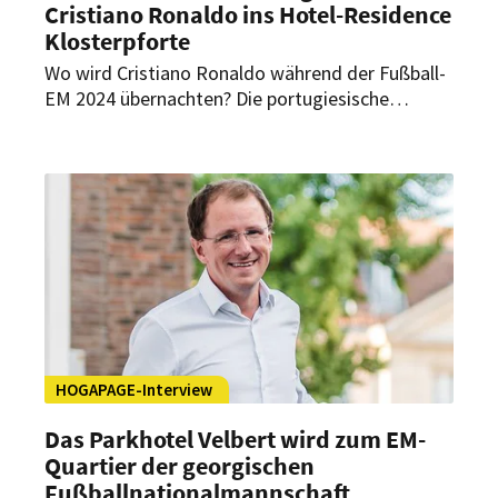
Cristiano Ronaldo ins Hotel-Residence
Klosterpforte
Wo wird Cristiano Ronaldo während der Fußball-
EM 2024 übernachten? Die portugiesische
Fußballnationalmannschaft wird ihr EM-Quartier
in Harsewinkel-Marienfeld in der Nähe von
Dortmund haben. Nächtigen werden die
Fußballspieler aus Portugal und somit auch
Cristiano Ronaldo im Hotel-Residence
Klosterpforte. Wie sich das Hotel auf die Ankunft
der Portugiesen vorbereitet, verrät der
Geschäftsführende Direktor Christopher
Schemmink in einem weiteren Teil der exklusiven
EM-Interviewreihe von HOGAPAGE.
HOGAPAGE-Interview
Das Parkhotel Velbert wird zum EM-
Quartier der georgischen
Fußballnationalmannschaft