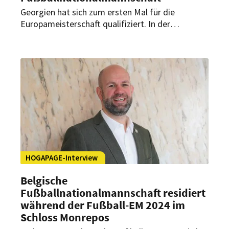
Georgien hat sich zum ersten Mal für die
Europameisterschaft qualifiziert. In der
Gruppenphase wird die georgische
Nationalmannschaft gegen Tschechien, Portugal
und die Türkei antreten. Wohnen und trainieren
wird das georgische Team während der Fußball-
EM 2024 im Parkhotel Velbert in Nordrhein-
Westfalen. Geschäftsführer Peter Gebhardt
verrät im Rahmen der exklusiven EM-
Interviewreihe von HOGAPAGE u. a., wie es dem
Hotel gelingen soll, auch 250 Kilogramm Eis pro
Tag zur Verfügung zu stellen.
HOGAPAGE-Interview
Belgische
Fußballnationalmannschaft residiert
während der Fußball-EM 2024 im
Schloss Monrepos