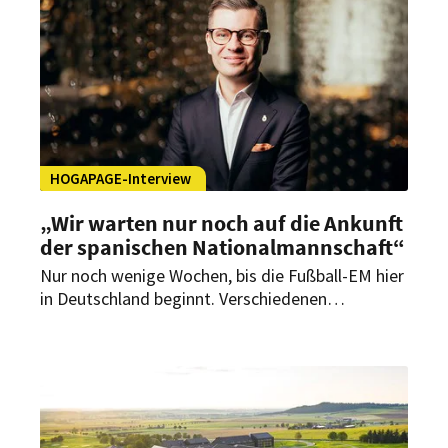
HOGAPAGE-Interview
„Wir warten nur noch auf die Ankunft
der spanischen Nationalmannschaft“
Nur noch wenige Wochen, bis die Fußball-EM hier
in Deutschland beginnt. Verschiedenen
Nationalmannschaften gilt es dann, eine
komfortable Residenz zu bieten. HOGAPAGE hat
bei den Hotels nachgefragt und startet jetzt mit
einer exklusiven Interviewserie. Im ersten Teil
verrät General Manager Michael Artner, warum
der Öschberghof bereits sehr gut auf die Ankunft