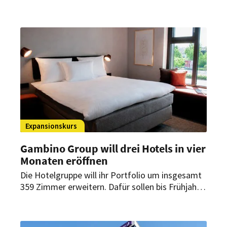
and All Hotel mit 282 Zimmern eröffnet. Es ist
das achte Haus der Marke in Deutschland und
das neunte in Europa.
Expansionskurs
Gambino Group will drei Hotels in vier
Monaten eröffnen
Die Hotelgruppe will ihr Portfolio um insgesamt
359 Zimmer erweitern. Dafür sollen bis Frühjahr
2027 drei neue Häuser in München, Memmingen
und Bamberg eröffnen. Beide Marken des
Unternehmens kommen dabei zum Einsatz.