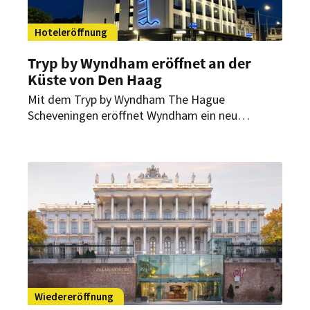
Hoteleröffnung
Tryp by Wyndham eröffnet an der
Küste von Den Haag
Mit dem Tryp by Wyndham The Hague
Scheveningen eröffnet Wyndham ein neu
positioniertes Lifestylehotel in den
Niederlanden. Das Haus an der Nordseeküste
verbindet historische Substanz mit einem
designorientierten Boutique-Erlebnis und
erweitert die Präsenz der Marke an einem
Standort mit ganzjähriger Leisure- und Business-
Nachfrage.
Wiedereröffnung