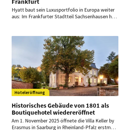
Frankfurt
Hyatt baut sein Luxusportfolio in Europa weiter
aus: Im Frankfurter Stadtteil Sachsenhausen hat
das Unternehmen das Kennedy 89 eröffnet. Das
designorientierte Full-Service-Hotel ist das
neueste Haus der Marke The Unbound Collection
by Hyatt in Deutschland. Das Hotel präsentiert
eine neue, anspruchsvolle Interpretation von
Luxus.
Hoteleröffnung
Historisches Gebäude von 1801 als
Boutiquehotel wiedereröffnet
Am 1. November 2025 öffnete die Villa Keller by
Erasmus in Saarburg in Rheinland-Pfalz erstmals