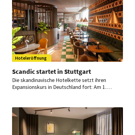
Madeira auf. Bis 2027 soll die Zimmeranzahl der
Hyatt-Hotels im Land verdreifacht werden.
Hoteleröffnung
Scandic startet in Stuttgart
Die skandinavische Hotelkette setzt ihren
Expansionskurs in Deutschland fort: Am 1.
Dezember 2025 hat das Scandic Stuttgart
Europaviertel eröffnet. Es ist das
bundesweit achte Haus der Hotelkette.