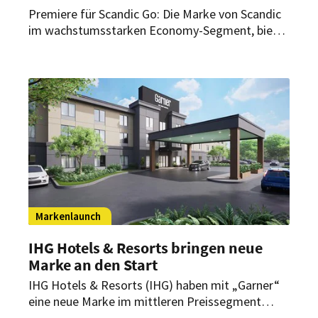
Premiere für Scandic Go: Die Marke von Scandic
im wachstumsstarken Economy-Segment, bietet
smarte Übernachtungsmöglichkeiten in
attraktiver Citylage. Ab heute können Gäste das
Angebot von Scandic Go wahrnehmen.
Markenlaunch
IHG Hotels & Resorts bringen neue
Marke an den Start
IHG Hotels & Resorts (IHG) haben mit „Garner“
eine neue Marke im mittleren Preissegment
vorgestellt. Sie soll ab Anfang September als