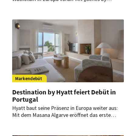
Marriott“ führt das Hotelunternehmen eine neue
Marke in Europa ein. Erste Projekte entstehen in
Italien und dem Vereinigten Königreich.
Markendebüt
Destination by Hyatt feiert Debüt in
Portugal
Hyatt baut seine Präsenz in Europa weiter aus:
Mit dem Masana Algarve eröffnet das erste
Resort der Marke Destination by Hyatt in
Portugal. Die Hoteleröffnung baut auf den
jüngsten Eröffnungen von Hyatt in Lissabon und