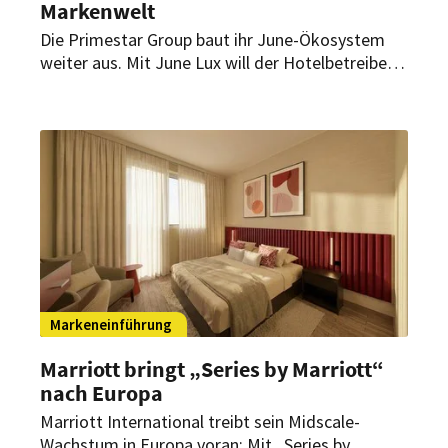
Markenwelt
Die Primestar Group baut ihr June-Ökosystem
weiter aus. Mit June Lux will der Hotelbetreiber
erstmals in das Luxussegment einsteigen. Dabei
setzt die neue Brand statt auf klassische
Sterneklassifizierung auf ein digital geprägtes
Konzept, das Luxushotellerie mit urbanem
Lifestyle und Technologie verbinden soll.
Markeneinführung
Marriott bringt „Series by Marriott“
nach Europa
Marriott International treibt sein Midscale-
Wachstum in Europa voran: Mit „Series by