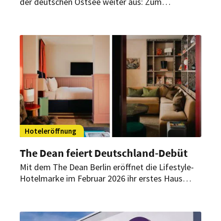
der deutschen Ostsee weiter aus: Zum
Jahresbeginn hat das Unternehmen das Atlantic
Grand Hotel Travemünde übernommen.
Hoteleröffnung
The Dean feiert Deutschland-Debüt
Mit dem The Dean Berlin eröffnet die Lifestyle-
Hotelmarke im Februar 2026 ihr erstes Haus
außerhalb Irlands. In einem historischen Gebäude
in Charlottenburg verbindet das 81-Zimmer-
Hotel charakterstarkes Design, kuratierte Kunst