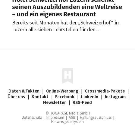
seinen Auszubildenden eine Weltreise
– und ein eigenes Restaurant
Bereits seit Monaten hat der „Schweizerhof“ in
Luzern alle sieben Lehrstellen für den
kommenden Sommer besetzt. Auf diesen Erfolg
ruht sich das Fünf-Sterne-Hotel jedoch nicht aus:
Ab diesem Jahr offeriert man den
Auszubildenden noch einen ganz besonderen
Bonus.
Daten & Fakten
|
Online-Werbung
|
Crossmedia-Pakete
|
Über uns
|
Kontakt
|
Facebook
|
LinkedIn
|
Instagram
|
Newsletter
|
RSS-Feed
© HOGAPAGE Media GmbH
Datenschutz
|
Impressum
|
AGB
|
Haftungsausschluss
|
Hinweisgebersystem