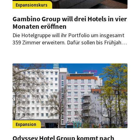
Expansionskurs
Gambino Group will drei Hotels in vier
Monaten eröffnen
Die Hotelgruppe will ihr Portfolio um insgesamt
359 Zimmer erweitern. Dafür sollen bis Frühjahr
2027 drei neue Häuser in München, Memmingen
und Bamberg eröffnen. Beide Marken des
Unternehmens kommen dabei zum Einsatz.
Expansion
Odyssey Hotel Group kommt nach