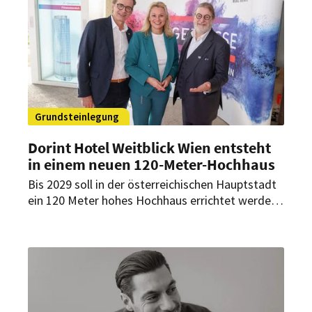
GmbH (Halle an der Saale) nun konkrete Pläne
für das gemeinsame Hotelprojekt in der
Händelstadt bekannt.
Grundsteinlegung
Dorint Hotel Weitblick Wien entsteht
in einem neuen 120-Meter-Hochhaus
Bis 2029 soll in der österreichischen Hauptstadt
ein 120 Meter hohes Hochhaus errichtet werden.
In dem Mixed-Use-Gebäude mit insgesamt 35
Etagen soll auch das neue Flaggschiff der Dorint
Hotelgruppe Platz finden.