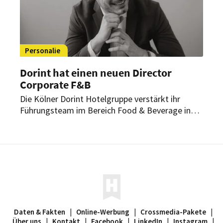
Personalie
Dorint hat einen neuen Director
Corporate F&B
Die Kölner Dorint Hotelgruppe verstärkt ihr
Führungsteam im Bereich Food & Beverage in
der Konzernzentrale. Nicolai Scheugenpflug
wurde nun zum Director Corporate F&B ernannt.
Daten & Fakten
|
Online-Werbung
|
Crossmedia-Pakete
|
Über uns
|
Kontakt
|
Facebook
|
LinkedIn
|
Instagram
|