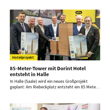
ist ein Streit entbrannt.
Hotelprojekt
85-Meter-Tower mit Dorint Hotel
entsteht in Halle
In Halle (Saale) wird ein neues Großprojekt
geplant: Am Riebeckplatz entsteht ein 85 Meter
hoher Gebäudetower, in dem auch ein Dorint
Hotel Platz finden soll. Auf der Expo Real in
München gaben die Geschäftsführung der Dorint
Hotelgruppe und die GP Papenburg Hochbau