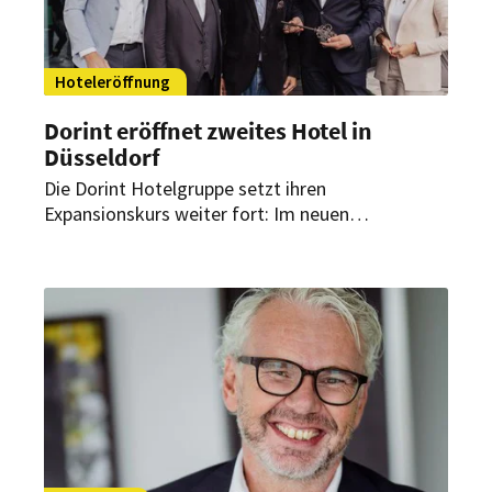
Hoteleröffnung
Dorint eröffnet zweites Hotel in
Düsseldorf
Die Dorint Hotelgruppe setzt ihren
Expansionskurs weiter fort: Im neuen
Stadtquartier „Deiker Höfe“ in Düsseldorf-
Stockum nimmt das Essential by Dorint
Düsseldorf Deiker Höfe den Betrieb auf. Das
Haus greift die Historie des Grundstücks als
früherer Modestandort auf.