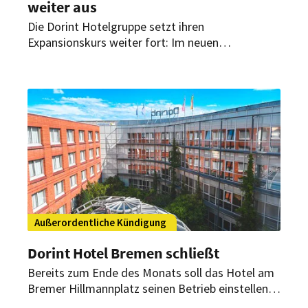
weiter aus
Die Dorint Hotelgruppe setzt ihren
Expansionskurs weiter fort: Im neuen
Stadtquartier „Deiker Höfe“ in Düsseldorf
eröffnet ein weiteres Haus der Marke Essential
by Dorint. Das Haus verbindet modernes Design
mit der Modegeschichte des Standorts.
Außerordentliche Kündigung
Dorint Hotel Bremen schließt
Bereits zum Ende des Monats soll das Hotel am
Bremer Hillmannplatz seinen Betrieb einstellen.
Zwischen der Hotelgruppe und dem Eigentümer