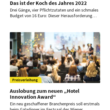
Das ist der Koch des Jahres 2022
Drei Gänge, vier Pflichtzutaten und ein schmales
Budget von 16 Euro: Dieser Herausforderung
mussten sich die sechs Spitzenköche im Finale
des Live-Kochwettbewerbs der Dachregion
stellen. Ein Koch aus Wolfsburg überzeugte die
Jury mit seinem Menü.
Preisverleihung
Auslobung zum neuen „Hotel
Innovation Award“
Ein neu geschaffener Branchenpreis soll erstmals
beim Galadinner im Festsaal des Wiener