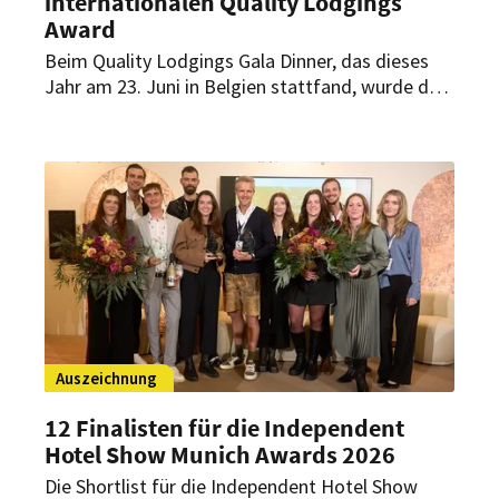
internationalen Quality Lodgings
Award
Beim Quality Lodgings Gala Dinner, das dieses
Jahr am 23. Juni in Belgien stattfand, wurde das
deutsche Hotel Rüssels Landhaus zum QL Hotel
of the Year 2025 gekürt. Die Auszeichnung wurde
als Anerkennung für Gastfreundschaft,
authentischen Stil und aktives Engagement im
Netzwerk von QL verliehen.
Auszeichnung
12 Finalisten für die Independent
Hotel Show Munich Awards 2026
Die Shortlist für die Independent Hotel Show