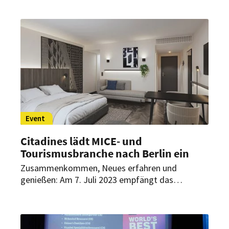
unabhängigen Hotelszene in vier Kategorien
ausgezeichnet. Jetzt können Nominierungen
abgegeben werden.
Event
Citadines lädt MICE- und
Tourismusbranche nach Berlin ein
Zusammenkommen, Neues erfahren und
genießen: Am 7. Juli 2023 empfängt das
Citadines Kurfürstendamm interessierte
Branchenvertreter zu einem Netzwerktreffen in
Berlin. Die Veranstaltung beginnt um 18:00 Uhr.