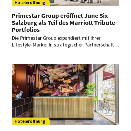
Hoteleröffnung
Primestar Group eröffnet June Six
Salzburg als Teil des Marriott Tribute-
Portfolios
Die Primestar Group expandiert mit ihrer
Lifestyle-Marke: In strategischer Partnerschaft
mit der Soravia Gruppe und Marriott
International eröffnet das June Six Salzburg. Das
Haus wird Teil von Marriotts Tribute-Portfolio
und verbindet unabhängiges Lifestyle-Design mit
globaler Markenreichweite.
Hoteleröffnung