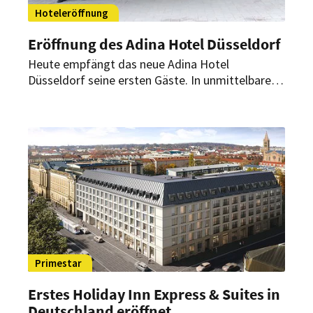
Hoteleröffnung
Eröffnung des Adina Hotel Düsseldorf
Heute empfängt das neue Adina Hotel
Düsseldorf seine ersten Gäste. In unmittelbarer
Nähe zum Hauptbahnhof bietet es Geschäfts-
wie Urlaubsreisenden ein Zuhause auf Zeit mit
voll ausgestatteten Apartments und 4-Sterne-
Hotelservices.
Primestar
Erstes Holiday Inn Express & Suites in
Deutschland eröffnet