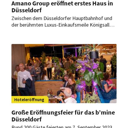
Amano Group eröffnet erstes Haus in
Düsseldorf
Zwischen dem Düsseldorfer Hauptbahnhof und
der berühmten Luxus-Einkaufsmeile Königsallee
hat das Hotel Amano Düsseldorf eröffnet. Es ist
das erste Hotel der Amano Group, das komplett
im eigenen Interior-Stil eingerichtet wurde.
Hoteleröffnung
Große Eröffnungsfeier für das b’mine
Düsseldorf
Rund 200 Gäste feierten am 7. September 2023