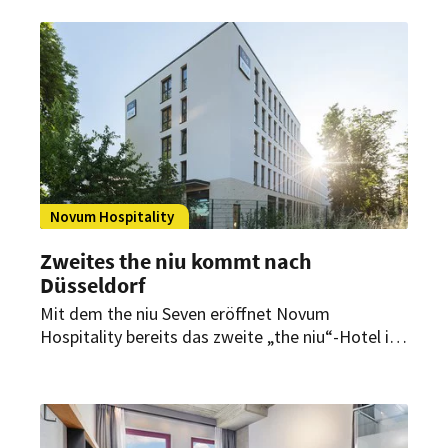
Deutschland. Das bisher als Amber Hotel Hilden
bekannte Haus stammt aus dem Portfolio der
Obotritia Hotel SE, zu der auch das Best Western
Plus Hotel Bautzen gehört.
Novum Hospitality
Zweites the niu kommt nach
Düsseldorf
Mit dem the niu Seven eröffnet Novum
Hospitality bereits das zweite „the niu“-Hotel in
Düsseldorf. Der Hotelneubau verfügt über eine
Tiefgarage und 127 Zimmer auf vier
Stockwerken, wobei die Hotelzimmer im vierten
Obergeschoss einen Blick auf das begrünte Dach