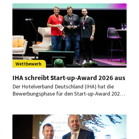
im Gesundheits- und Wellnesssegment, die durch
exzellente Leistungen in den Bereichen Wellness,
Gesundheit, Erholung und Gastfreundschaft
überzeugen.
Wettbewerb
IHA schreibt Start-up-Award 2026 aus
Der Hotelverband Deutschland (IHA) hat die
Bewerbungsphase für den Start-up-Award 2026
gestartet. Gesucht werden Start-ups mit
hotelleriespezifischen, innovativen
Produktentwicklungen. Bewerbungen sind noch
bis zum 30. April möglich.