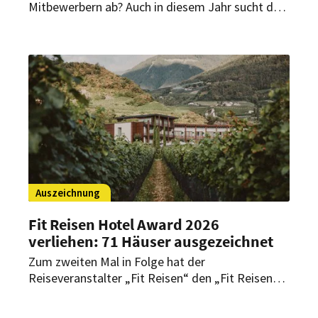
Mitbewerbern ab? Auch in diesem Jahr sucht das
196+ forum Mailand wieder ein herausragendes
Architektur- und Designkonzept eines Hotels. Die
zehn Nominierten stehen jetzt fest.
Auszeichnung
Fit Reisen Hotel Award 2026
verliehen: 71 Häuser ausgezeichnet
Zum zweiten Mal in Folge hat der
Reiseveranstalter „Fit Reisen“ den „Fit Reisen
Hotel Award“ verliehen. Mit der Auszeichnung
würdigt das Unternehmen herausragende Hotels