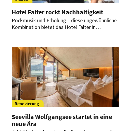
Hotel Falter rockt Nachhaltigkeit
Rockmusik und Erholung – diese ungewöhnliche
Kombination bietet das Hotel Falter in
Drachselsried. Jetzt setzt das Haus einen
weiteren Akzent: Seit Ende Oktober läuft ein
umfangreicher Umbau. Der Fokus liegt dabei auf
Nachhaltigkeit.
Renovierung
Seevilla Wolfgangsee startet in eine
neue Ära