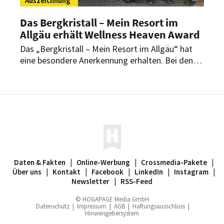
Auszeichnung
Das Bergkristall – Mein Resort im
Allgäu erhält Wellness Heaven Award
Das „Bergkristall – Mein Resort im Allgäu“ hat
eine besondere Anerkennung erhalten. Bei den
renommierten Wellness Heaven Awards erlangte
das Resort einen Spitzenplatz in der Kategorie
Kulinarik & Gourmet.
Daten & Fakten
|
Online-Werbung
|
Crossmedia-Pakete
|
Über uns
|
Kontakt
|
Facebook
|
LinkedIn
|
Instagram
|
Newsletter
|
RSS-Feed
© HOGAPAGE Media GmbH
Datenschutz
|
Impressum
|
AGB
|
Haftungsausschluss
|
Hinweisgebersystem