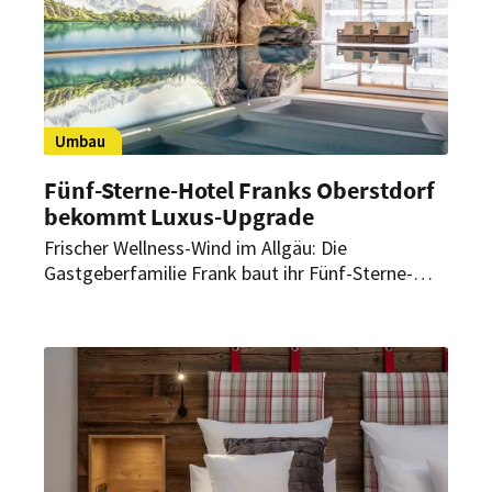
Umbau
Fünf-Sterne-Hotel Franks Oberstdorf
bekommt Luxus-Upgrade
Frischer Wellness-Wind im Allgäu: Die
Gastgeberfamilie Frank baut ihr Fünf-Sterne-
Hotel Franks Oberstdorf im großen Stil um. Das
familiengeführte Haus soll zum 60-jährigen
Jubiläum 2024 in neuem Glanz erstrahlen.