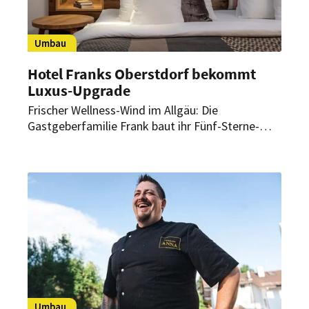
Umbau
Hotel Franks Oberstdorf bekommt
Luxus-Upgrade
Frischer Wellness-Wind im Allgäu: Die
Gastgeberfamilie Frank baut ihr Fünf-Sterne-
Hotel Franks Oberstdorf im großen Stil um. Das
familiengeführte Haus soll zum 60-jährigen
Jubiläum 2024 in neuem Glanz erstrahlen.
Umbau