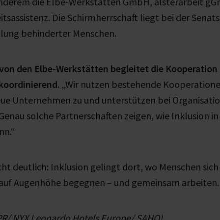
nderem die Elbe-Werkstätten GmbH, alsterarbeit gG
sassistenz. Die Schirmherrschaft liegt bei der Senat
ellung behinderter Menschen.
u von den Elbe-Werkstätten begleitet die Kooperatio
koordinierend
. „Wir nutzen bestehende Kooperation
neue Unternehmen zu und unterstützen bei Organisatio
Genau solche Partnerschaften zeigen, wie Inklusion in 
nn.“
 deutlich: Inklusion gelingt dort, wo Menschen sich 
 auf Augenhöhe begegnen – und gemeinsam arbeiten.
 PR/ NYX Leonardo Hotels Europe/ SAHO)