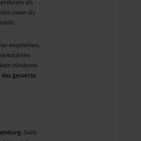
 anderem als
Jobs sowie als
markt.
lar empfehlen,
Werkstätten
kein Hindernis
ür das gesamte
Hamburg
. Dazu