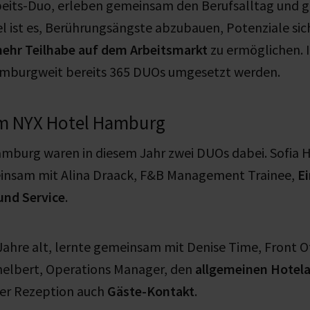
Arbeits-Duo, erleben gemeinsam den Berufsalltag und
el ist es, Berührungsängste abzubauen, Potenziale si
ehr Teilhabe auf dem Arbeitsmarkt
zu ermöglichen.
mburgweit bereits 365 DUOs umgesetzt werden.
m NYX Hotel Hamburg
mburg waren in diesem Jahr zwei DUOs dabei. Sofia He
meinsam mit Alina Draack, F&B Management Trainee,
Ei
und Service
.
ahre alt, lernte gemeinsam mit Denise Time, Front O
helbert, Operations Manager, den
allgemeinen Hotela
der Rezeption auch
Gäste-Kontakt
.