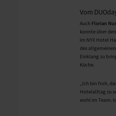
Vom DUOday 
Auch
Florian N
konnte über de
im NYX Hotel Ha
des allgemeinen
Einklang zu brin
Küche.
„Ich bin froh, d
Hotelalltag zu s
wohl im Team. Ic