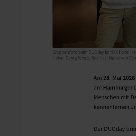
Gruppenfoto beim DUOday im NYX Hotel Hambu
Heise, Georg Wege, Iliaz Iliaz.-Oglou von E
Am
28. Mai 2026
am
Hamburger 
Menschen mit Be
kennenlernen un
Der DUOday bri