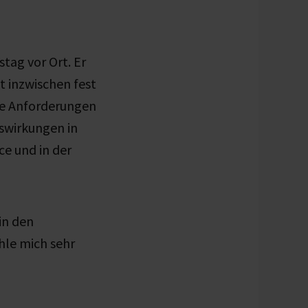
tag vor Ort. Er
t inzwischen fest
ie Anforderungen
swirkungen in
ce und in der
in den
hle mich sehr