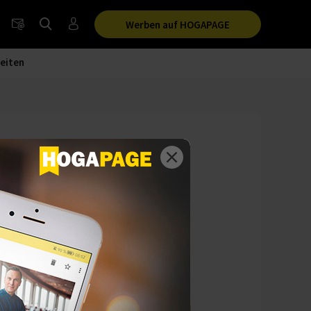
Werben auf HOGAPAGE
eiten
UOday
einen Tag Arbeits-
Perspektiven und