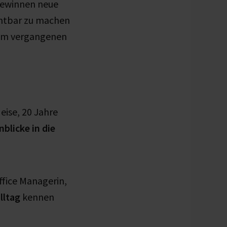
 gewinnen neue
chtbar zu machen
 Im vergangenen
ise, 20 Jahre
nblicke in die
ffice Managerin,
lltag
kennen