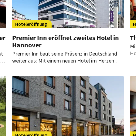
Hoteleröffnung
H
er
Premier Inn eröffnet zweites Hotel in
T
Hannover
Mi
Ho
mt
Premier Inn baut seine Präsenz in Deutschland
au
r
weiter aus: Mit einem neuen Hotel im Herzen
in
n
Hannovers eröffnet die Gruppe ihren zweiten
Ho
Standort in der Stadt. Zugleich ist es das 66.
un
Hotel der Gruppe in Deutschland.
Hoteleröffnung
H