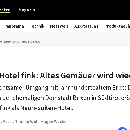
chten
Magazin
Panorama
Technik
Netzwelt
Ausstattung
Produktneuh
 Gemäuer wird wiederbelebt
Hotel fink: Altes Gemäuer wird wi
htsamer Umgang mit jahrhundertealtem Erbe: D
 der ehemaligen Domstadt Brixen in Südtirol eröf
ink als Neun-Suiten-Hotel.
r, Autor:
Thiemo Welf-Hagen Wacker