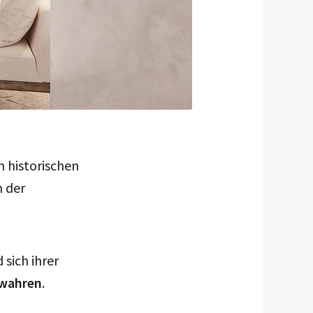
m historischen
n der
 sich ihrer
 wahren
.