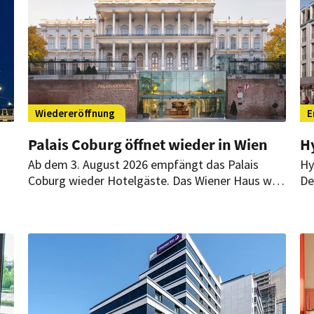
Wiedereröffnung
E
Palais Coburg öffnet wieder in Wien
Hy
Ab dem 3. August 2026 empfängt das Palais
Hy
Coburg wieder Hotelgäste. Das Wiener Haus wird
De
künftig als privates Gästehaus mit 36 individuell
an
gestalteten Suiten, Spa und persönlichem Service
da
geführt.
da
ss-