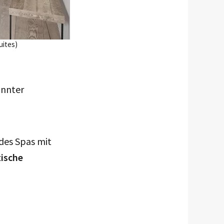
uites)
annter
 des Spas mit
tische