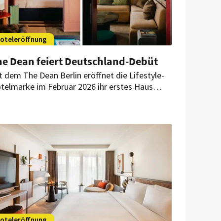
oteleröffnung
he Dean feiert Deutschland-Debüt
t dem The Dean Berlin eröffnet die Lifestyle-
telmarke im Februar 2026 ihr erstes Haus
ßerhalb Irlands. In einem historischen Gebäude
 Charlottenburg verbindet das 81-Zimmer-
tel charakterstarkes Design, kuratierte Kunst
d ein ganztägiges Gastronomiekonzept.
oteleröffnung