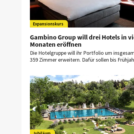
Expansionskurs
Gambino Group will drei Hotels in vi
Monaten eröffnen
Die Hotelgruppe will ihr Portfolio um insgesa
359 Zimmer erweitern. Dafür sollen bis Frühjah
2027 drei neue Häuser in München, Memminge
und Bamberg eröffnen. Beide Marken des
Unternehmens kommen dabei zum Einsatz.
Jubiläum