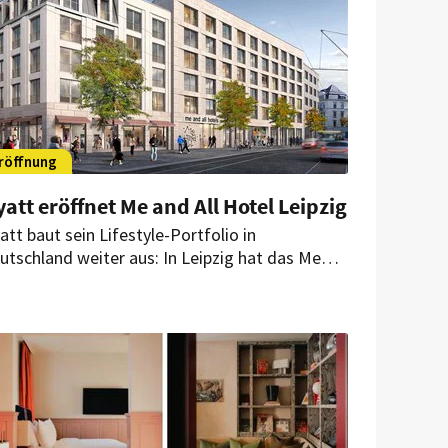
röffnung
att eröffnet Me and All Hotel Leipzig
att baut sein Lifestyle-Portfolio in
utschland weiter aus: In Leipzig hat das Me
d All Hotel mit 282 Zimmern eröffnet. Es ist
s achte Haus der Marke in Deutschland und
s neunte in Europa.