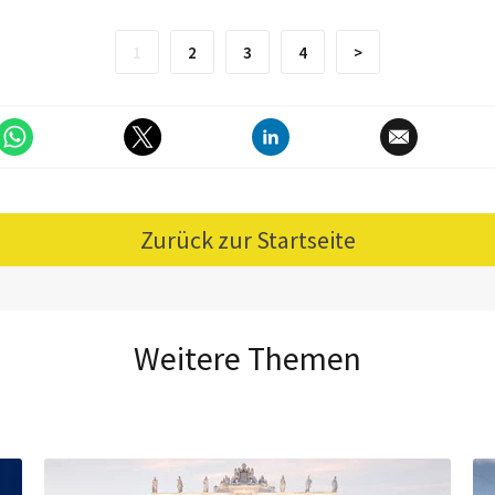
1
2
3
4
>
Zurück zur Startseite
Weitere Themen