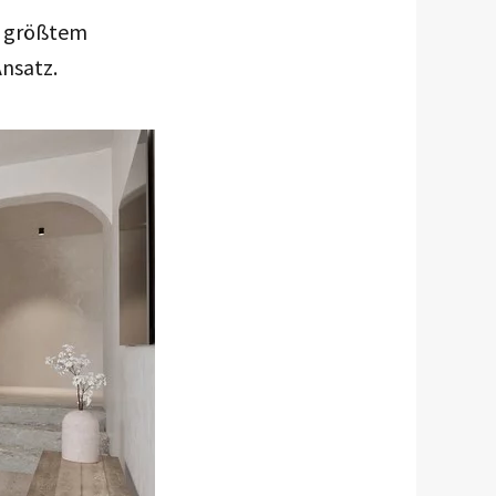
t größtem
Ansatz.