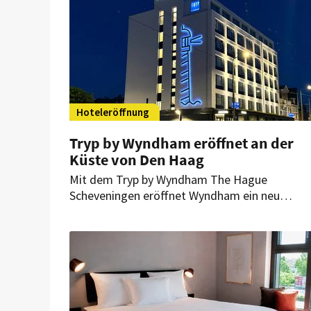
Hoteleröffnung
Tryp by Wyndham eröffnet an der
Küste von Den Haag
Mit dem Tryp by Wyndham The Hague
Scheveningen eröffnet Wyndham ein neu
positioniertes Lifestylehotel in den
Niederlanden. Das Haus an der Nordseeküste
verbindet historische Substanz mit einem
designorientierten Boutique-Erlebnis und
erweitert die Präsenz der Marke an einem
Standort mit ganzjähriger Leisure- und Busine
Nachfrage.