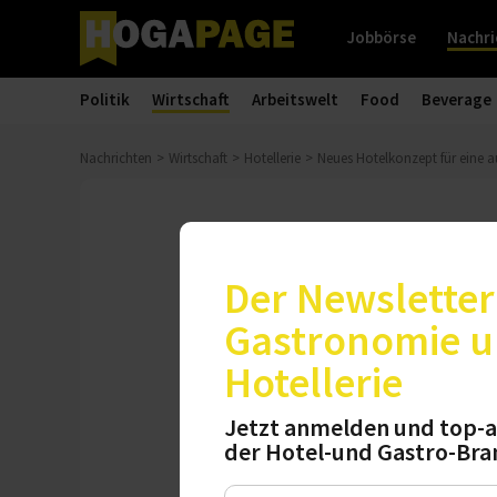
Jobbörse
Nachri
Politik
Wirtschaft
Arbeitswelt
Food
Beverage
Nachrichten
Wirtschaft
Hotellerie
Neues Hotelkonzept für eine a
Gleichgewicht
Neues Hotelk
Der Newsletter 
Balance
Gastronomie 
Hotellerie
Zeitgemäße berufli
Hotels Phil & Max 
Jetzt anmelden und top-a
der Hotel-und Gastro-Bra
steht das Gleichgew