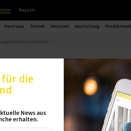
chten
Magazin
Panorama
Technik
Netzwelt
Ausstattung
Produktneuh
usgeglichene Work-Life-Balance
onzept für eine ausgeglichene Work
für die
und
che Reisen verlangen mehr als nur eine Unterku
setzt die Deutsche Zeitwohnen GmbH in Hannover
ktuelle News aus
nche erhalten.
icht zwischen Arbeit und Freizeit an erster Stell