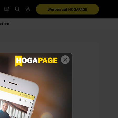
Werben auf HOGAPAGE
eiten
-Life-
nft. Mit den neuen
 ein Zeichen: Hier
e.