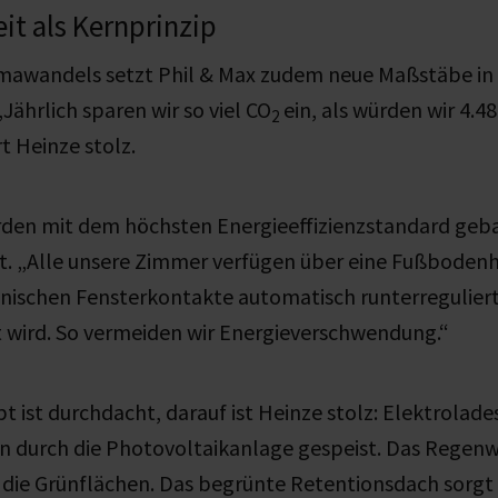
it als Kernprinzip
limawandels setzt Phil & Max zudem neue Maßstäbe in
Jährlich sparen wir so viel CO
ein, als würden wir 4.4
2
t Heinze stolz.
den mit dem höchsten Energieeffizienzstandard geba
rt. „Alle unsere Zimmer verfügen über eine Fußbodenhe
onischen Fensterkontakte automatisch runterregulier
t wird. So vermeiden wir Energieverschwendung.“
 ist durchdacht, darauf ist Heinze stolz: Elektrolad
n durch die Photovoltaikanlage gespeist. Das Regenw
die Grünflächen. Das begrünte Retentionsdach sorgt 