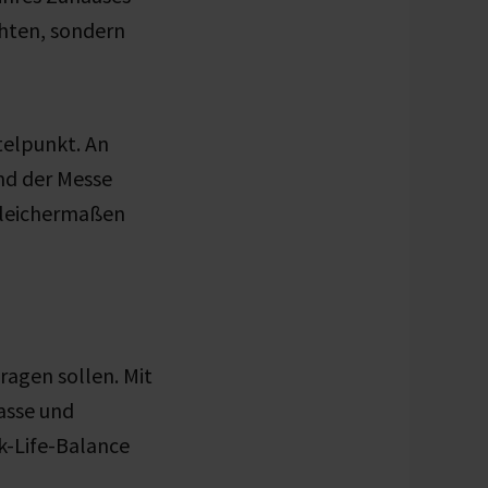
chten, sondern
telpunkt. An
nd der Messe
 gleichermaßen
ragen sollen. Mit
asse und
k-Life-Balance