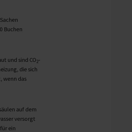
 Sachen
80 Buchen
ut und sind CO
-
2
izung, die sich
t, wenn das
esäulen auf dem
asser versorgt
für ein