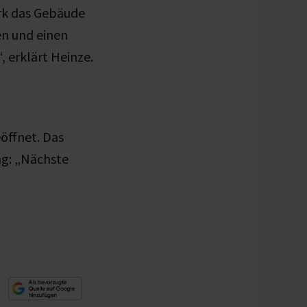
rk das Gebäude
en und einen
 erklärt Heinze.
eöffnet. Das
ng: „Nächste