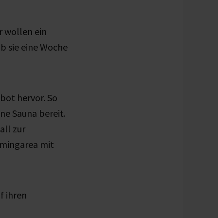
r wollen ein
ob sie eine Woche
ebot hervor. So
ne Sauna bereit.
ll zur
amingarea mit
f ihren