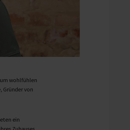
undum wohlfühlen
ze, Gründer von
ieten ein
ihres Zuhauses