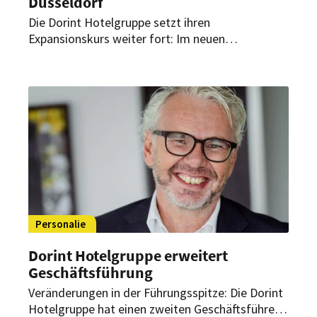
Düsseldorf
Die Dorint Hotelgruppe setzt ihren
Expansionskurs weiter fort: Im neuen
Stadtquartier „Deiker Höfe“ in Düsseldorf-
Stockum nimmt das Essential by Dorint
Düsseldorf Deiker Höfe den Betrieb auf. Das
Haus greift die Historie des Grundstücks als
früherer Modestandort auf.
Personalie
Dorint Hotelgruppe erweitert
Geschäftsführung
Veränderungen in der Führungsspitze: Die Dorint
Hotelgruppe hat einen zweiten Geschäftsführer