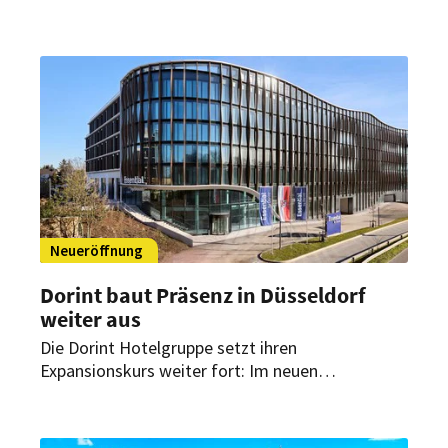
berufen. Gemeinsam mit CEO Stefanie Brandes
soll dieser die strategische Weiterentwicklung
und Expansion des Unternehmens vorantreiben.
Neueröffnung
Dorint baut Präsenz in Düsseldorf
weiter aus
Die Dorint Hotelgruppe setzt ihren
Expansionskurs weiter fort: Im neuen
Stadtquartier „Deiker Höfe“ in Düsseldorf
eröffnet ein weiteres Haus der Marke Essential
by Dorint. Das Haus verbindet modernes Design