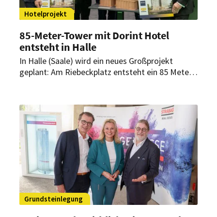
Hotelprojekt
85-Meter-Tower mit Dorint Hotel
entsteht in Halle
In Halle (Saale) wird ein neues Großprojekt
geplant: Am Riebeckplatz entsteht ein 85 Meter
hoher Gebäudetower, in dem auch ein Dorint
Hotel Platz finden soll. Auf der Expo Real in
München gaben die Geschäftsführung der Dorint
Hotelgruppe und die GP Papenburg Hochbau
GmbH (Halle an der Saale) nun konkrete Pläne
für das gemeinsame Hotelprojekt in der
Händelstadt bekannt.
Grundsteinlegung