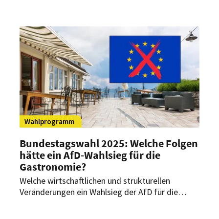
Wahlprogramm der SPD, die als eine der
stärksten Parteien ins Rennen geht, enthält
einige Maßnahmen, die das Gastgewerbe
beeinflussen könnten. Doch was würde ein SPD-
Wahlsieg für Restaurants, Cafés und Hotels in
Deutschland bedeuten?
Wahlprogramm
Bundestagswahl 2025: Welche Folgen
hätte ein AfD-Wahlsieg für die
Gastronomie?
Welche wirtschaftlichen und strukturellen
Veränderungen ein Wahlsieg der AfD für die
Gastronomie und Hotellerie in Deutschland mit
sich bringen könnte – Potenzielle Chancen,