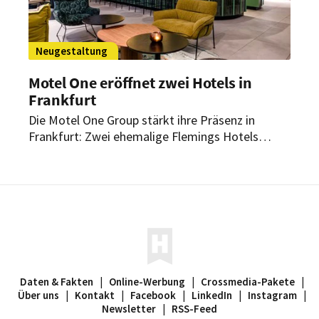
Neugestaltung
Motel One eröffnet zwei Hotels in
Frankfurt
Die Motel One Group stärkt ihre Präsenz in
Frankfurt: Zwei ehemalige Flemings Hotels
wurden umfassend neugestaltet und treten nun
als Motel One und The Cloud One im
markentypischen Designkonzept auf – ein
weiterer Schritt im Re-Design-Prozess der
Hotelgruppe.
Daten & Fakten
|
Online-Werbung
|
Crossmedia-Pakete
|
Über uns
|
Kontakt
|
Facebook
|
LinkedIn
|
Instagram
|
Newsletter
|
RSS-Feed