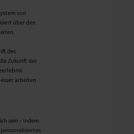
system von
iert über den
eiten.
nft des
die Zukunft der
eerlebnis
esser arbeiten
ich sein – indem
 personalisiertes