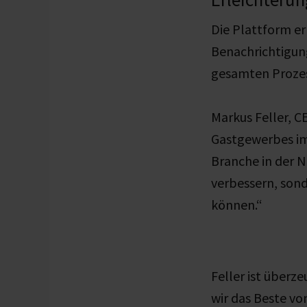
Die Plattform e
Benachrichtigun
gesamten Prozes
Markus Feller, CE
Gastgewerbes im 
Branche in der N
verbessern, sond
können.“
Feller ist überz
wir das Beste vo