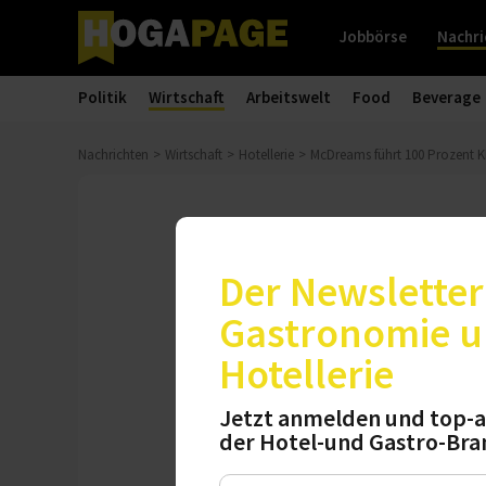
Jobbörse
Nachri
Politik
Wirtschaft
Arbeitswelt
Food
Beverage
Nachrichten
Wirtschaft
Hotellerie
McDreams führt 100 Prozent KI
Personalentlastung
McDreams füh
Der Newsletter 
ein
Gastronomie 
Hotellerie
„Lisa“ ist der woh
für eine deutliche
Jetzt anmelden und top-a
der Hotel-und Gastro-Bra
Unternehmen in di
einsparen.