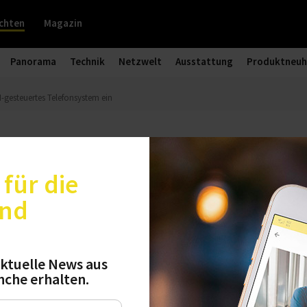
chten
Magazin
Panorama
Technik
Netzwelt
Ausstattung
Produktneuh
-gesteuertes Telefonsystem ein
rt 100 Prozent KI-gesteuertes Tel
für die
und
lklingende Name des KI-Systems, das bei der deu
 Entlastung der Mitarbeiter sorgt. Die Technologi
ktuelle News aus
nche erhalten.
esem Jahr voraussichtlich mehrere hunderttau