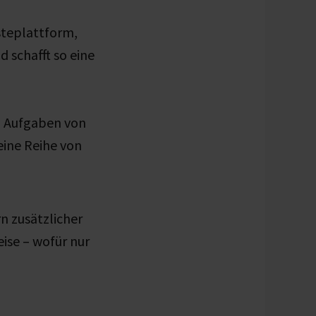
steplattform,
 schafft so eine
en Aufgaben von
eine Reihe von
n zusätzlicher
ise – wofür nur