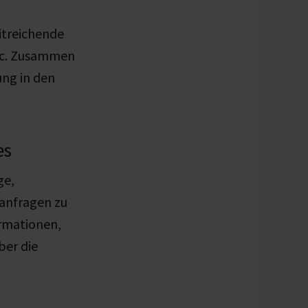
eitreichende
gic. Zusammen
ung in den
es
ge,
anfragen zu
rmationen,
ber die