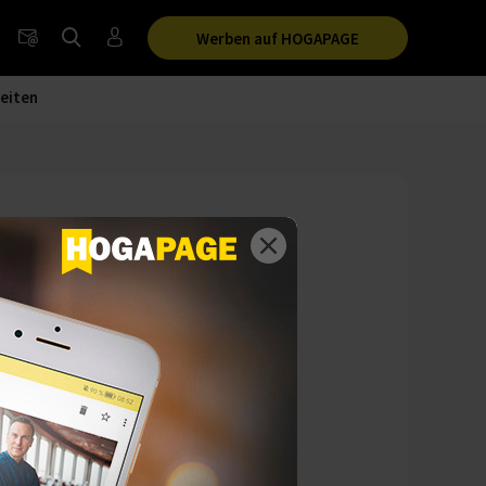
Werben auf HOGAPAGE
eiten
efonsystem
tschen Hotelgruppe
e soll dem
send Euro