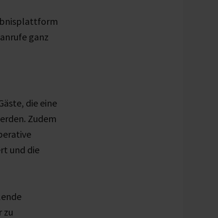
ebnisplattform
eanrufe ganz
äste, die eine
 werden. Zudem
perative
rt und die
lende
r zu