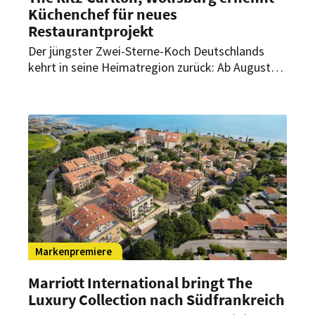
Küchenchef für neues
Restaurantprojekt
Der jüngster Zwei-Sterne-Koch Deutschlands
kehrt in seine Heimatregion zurück: Ab August
übernimmt Luis Hendricks als Küchenchef die
kulinarische Leitung eines neuen
Restaurantprojekts im The Ritz-Carlton,
Wolfsburg.
Markenpremiere
Marriott International bringt The
Luxury Collection nach Südfrankreich