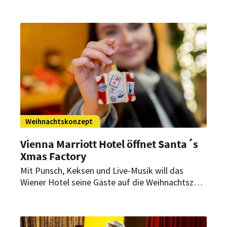
Rooftop Bar Perrier-Jouët Winterterrasse“. Bis
zum 4. Januar 2026 lädt die Winteroase die
Gäste dazu ein, den Zauber der
Vorweihnachtszeit hoch über der Stadt zu
erleben.
Weihnachtskonzept
Vienna Marriott Hotel öffnet Santa´s
Xmas Factory
Mit Punsch, Keksen und Live-Musik will das
Wiener Hotel seine Gäste auf die Weihnachtszeit
einstimmen. Ab 14. November soll die neue
Santa’s Xmas Factory amerikanisch-festliches
Flair in das Traditionshaus an der Ringstraße