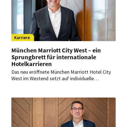
Karriere
München Marriott City West – ein
Sprungbrett für internationale
Hotelkarrieren
Das neu eröffnete München Marriott Hotel City
West im Westend setzt auf individuelle
Mitarbeiterförderung und Talententwicklung.
General Manager, René Mooren, blickt auf eine
27-jährige Karriere bei Marriott International
zurück. Der gebürtige Niederländer sieht für
jeden einzelnen Mitarbeiter außerordentliche
Karrieremöglichkeiten in den verschiedenen
Hotelbereichen.