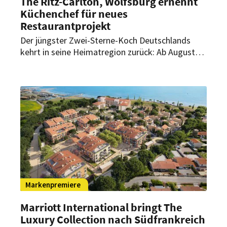
The Ritz-Carlton, Wolfsburg ernennt
Küchenchef für neues
Restaurantprojekt
Der jüngster Zwei-Sterne-Koch Deutschlands
kehrt in seine Heimatregion zurück: Ab August
übernimmt Luis Hendricks als Küchenchef die
kulinarische Leitung eines neuen
Restaurantprojekts im The Ritz-Carlton,
Wolfsburg.
Markenpremiere
Marriott International bringt The
Luxury Collection nach Südfrankreich