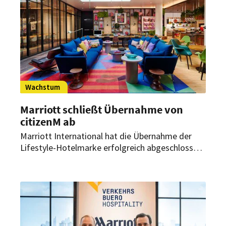
Wachstum
Marriott schließt Übernahme von
citizenM ab
Marriott International hat die Übernahme der
Lifestyle-Hotelmarke erfolgreich abgeschlossen.
Mit diesem Schritt will das Unternehmen sein
globales Angebot im Select-Service-Segment
weiter ausbauen und Mitgliedern des
Treueprogramms Marriott Bonvoy künftig noch
mehr Auswahl an Reiszeilen weltweit bieten.