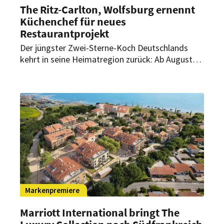
The Ritz-Carlton, Wolfsburg ernennt
Küchenchef für neues
Restaurantprojekt
Der jüngster Zwei-Sterne-Koch Deutschlands
kehrt in seine Heimatregion zurück: Ab August
übernimmt Luis Hendricks als Küchenchef die
kulinarische Leitung eines neuen
Restaurantprojekts im The Ritz-Carlton,
Wolfsburg.
Markenpremiere
Marriott International bringt The