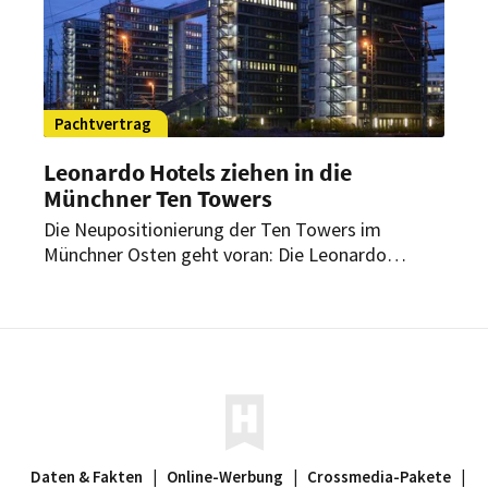
Pachtvertrag
Leonardo Hotels ziehen in die
Münchner Ten Towers
Die Neupositionierung der Ten Towers im
Münchner Osten geht voran: Die Leonardo
Hotels haben sich als Pächter einen Doppelturm
in direkter Nachbarschaft des Münchner
Werksviertels gesichert. Geplant ist ein neues
NYX Hotel.
Daten & Fakten
|
Online-Werbung
|
Crossmedia-Pakete
|