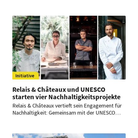
und wurde offiziell zertifiziert. Mit der
Integration mehrerer Hotels und konkreten
Maßnahmen zur Ressourceneffizienz setzt die
Gruppe ein Signal für strukturiert verankerte
Nachhaltigkeit in der Hotellerie.
Initiative
Relais & Châteaux und UNESCO
starten vier Nachhaltigkeitsprojekte
Relais & Châteaux vertieft sein Engagement für
Nachhaltigkeit: Gemeinsam mit der UNESCO
startet die Vereinigung vier internationale
Pilotprojekte, um Nachhaltigkeit im Bereich der
Hotellerie und Gastronomie im Einklang mit