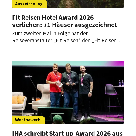
Auszeichnung
Fit Reisen Hotel Award 2026
verliehen: 71 Häuser ausgezeichnet
Zum zweiten Mal in Folge hat der
Reiseveranstalter „Fit Reisen“ den „Fit Reisen
Hotel Award“ verliehen. Mit der Auszeichnung
würdigt das Unternehmen herausragende Hotels
im Gesundheits- und Wellnesssegment, die durch
exzellente Leistungen in den Bereichen Wellness,
Gesundheit, Erholung und Gastfreundschaft
überzeugen.
Wettbewerb
IHA schreibt Start-up-Award 2026 aus