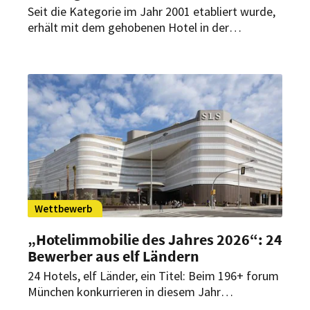
Seit die Kategorie im Jahr 2001 etabliert wurde,
erhält mit dem gehobenen Hotel in der
Bundeshauptstadt erstmals ein deutsches Haus
diese begehrte Auszeichnung. Das Haus
überzeugt mit Service und umfangreichen
Angebot.
Wettbewerb
„Hotelimmobilie des Jahres 2026“: 24
Bewerber aus elf Ländern
24 Hotels, elf Länder, ein Titel: Beim 196+ forum
München konkurrieren in diesem Jahr
außergewöhnliche Hotelprojekte aus