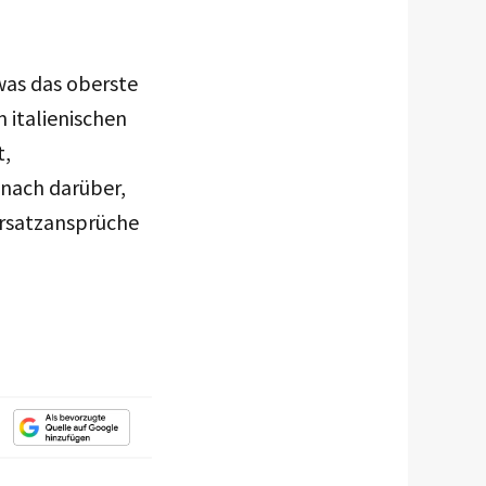
was das oberste
m italienischen
t,
mnach darüber,
ersatzansprüche