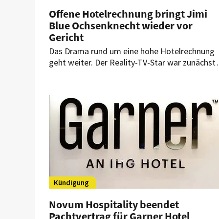
Offene Hotelrechnung bringt Jimi
Blue Ochsenknecht wieder vor
Gericht
Das Drama rund um eine hohe Hotelrechnung
geht weiter. Der Reality-TV-Star war zunächst
ohne Verurteilung davongekommen. Eine
stattdessen gezahlte Geldbuße reicht den
Anklägern aber nicht aus.
Kündigung
Novum Hospitality beendet
Pachtvertrag für Garner Hotel