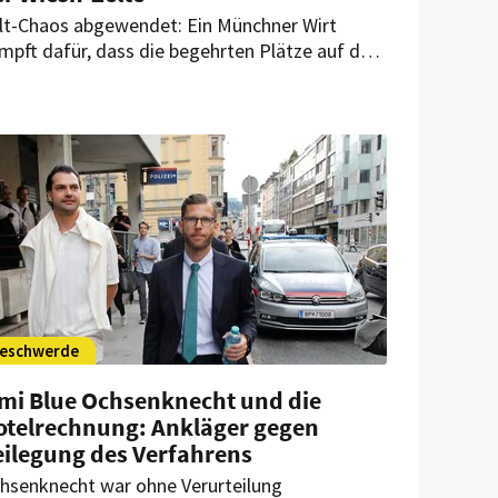
lt-Chaos abgewendet: Ein Münchner Wirt
mpft dafür, dass die begehrten Plätze auf dem
toberfest europaweit ausgeschrieben werden
ssen. Dadurch hätte sich der Aufbau zweier
oßer Festzelte verzögern können. Jetzt gibt es
ne Entscheidung.
eschwerde
imi Blue Ochsenknecht und die
otelrechnung: Ankläger gegen
eilegung des Verfahrens
hsenknecht war ohne Verurteilung