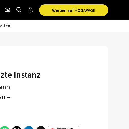
Werben auf HOGAPAGE
eiten
tzte Instanz
dann
en –