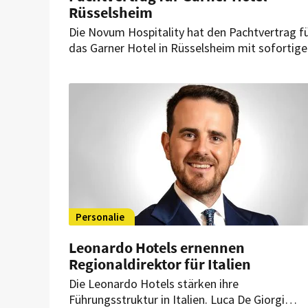
Rüsselsheim
Die Novum Hospitality hat den Pachtvertrag f
das Garner Hotel in Rüsselsheim mit sofortige
Wirkung gekündigt. Das Unternehmen begrün
diesen Schritt mit gravierenden Mängeln an de
Trinkwasserinstallation.
Personalie
Leonardo Hotels ernennen
Regionaldirektor für Italien
Die Leonardo Hotels stärken ihre
Führungsstruktur in Italien. Luca De Giorgi