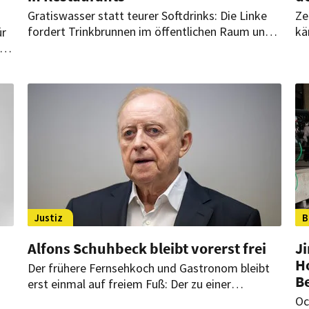
Gratiswasser statt teurer Softdrinks: Die Linke
Ze
fordert Trinkbrunnen im öffentlichen Raum und
kä
ür
kostenloses Leitungswasser in Restaurants. Die
Ok
r
geplante Zuckersteuer der Regierung lehnt sie
mü
det
ab.
gr
r
ei
Justiz
B
Alfons Schuhbeck bleibt vorerst frei
J
H
Der frühere Fernsehkoch und Gastronom bleibt
B
erst einmal auf freiem Fuß: Der zu einer
mehrjährigen Haftstrafe verurteilte Alfons
Oc