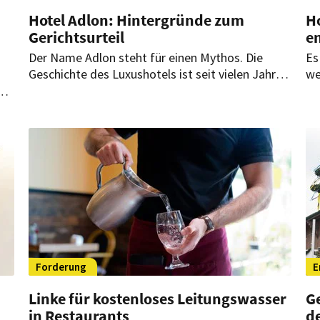
Hotel Adlon: Hintergründe zum
Ho
Gerichtsurteil
e
Der Name Adlon steht für einen Mythos. Die
Es
Geschichte des Luxushotels ist seit vielen Jahren
we
facettenreich. Nun kommt ein weiteres Kapitel
Ei
vor Gericht dazu. Es wird wohl nicht das letzte
En
bleiben.
Forderung
E
Linke für kostenloses Leitungswasser
Ge
in Restaurants
de