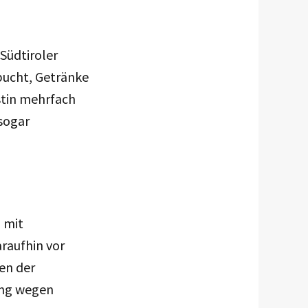
Südtiroler
bucht, Getränke
stin mehrfach
 sogar
 mit
araufhin vor
en der
ung wegen