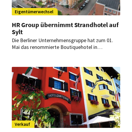
Eigentümerwechsel
HR Group übernimmt Strandhotel auf
Sylt
Die Berliner Unternehmensgruppe hat zum 01.
Mai das renommierte Boutiquehotel in
Westerland auf der Nordseeinsel übernommen.
Das direkt am Meer gelegene Haus nimmt eine
eigene Stellung im Portfolio der neuen
Eigentümerin ein.
Verkauf