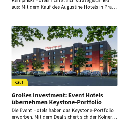
Kempinski Hotels richtet sich strategisch neu
aus: Mit dem Kauf des Augustine Hotels in Prag
tätigt die Luxushotelgruppe ihre erste
Akquisition seit über 50 Jahren. Die Übernahme
eines der geschichtsträchtigsten Häuser Europas
stellt dabei einen Schritt hin zu einem stärker
anlagenorientierten Ansatz für das globale
Portfolio dar.
Kauf
Großes Investment: Event Hotels
übernehmen Keystone-Portfolio
Die Event Hotels haben das Keystone-Portfolio
erworben. Mit dem Deal sichert sich der Kölner
Hotelbetreiber ein umfangreiches Paket mit