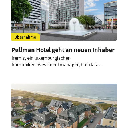
Übernahme
Pullman Hotel geht an neuen Inhaber
Iremis, ein luxemburgischer
Immobilieninvestmentmanager, hat das
Dresdner Haus für rund 30,5 Mio. Euro von
Covivio Hotels erworben. Das Gebäude wird jetzt
renoviert und dann langfristig von der Barceló
Hotel Group gepachtet.