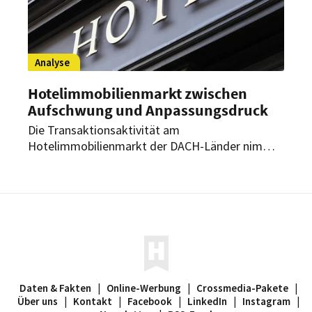
Analyse
Hotelimmobilienmarkt zwischen
Aufschwung und Anpassungsdruck
Die Transaktionsaktivität am
Hotelimmobilienmarkt der DACH-Länder nimmt
wieder zu, erreicht jedoch nicht das Niveau vor
2019. Das neue Expert Paper 2025 „Booking the
Future“ von mrp hotels zeigt, wohin sich Markt,
Betreiber und Investoren bewegen. Beginnt jetzt
ein neuer Marktzyklus?
Daten & Fakten
|
Online-Werbung
|
Crossmedia-Pakete
|
Über uns
|
Kontakt
|
Facebook
|
LinkedIn
|
Instagram
|