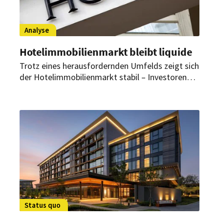
Analyse
Hotelimmobilienmarkt bleibt liquide
Trotz eines herausfordernden Umfelds zeigt sich
der Hotelimmobilienmarkt stabil – Investoren
agieren jedoch deutlich selektiver. Laut dem
aktuellen „mrp hotels quarterly“ entscheiden
zunehmend die Qualität von Betreiberstrukturen,
Cashflows und Finanzierungsmodellen über
Investitions- und Transaktionserfolge.
Status quo