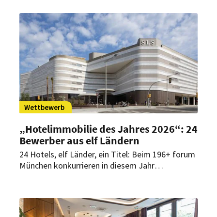
Betreiber und die aktuellen Rahmenbedingungen
von Investoren analysiert.
Wettbewerb
„Hotelimmobilie des Jahres 2026“: 24
Bewerber aus elf Ländern
24 Hotels, elf Länder, ein Titel: Beim 196+ forum
München konkurrieren in diesem Jahr
außergewöhnliche Hotelprojekte aus
europäischen Metropolen, Küstenregionen und
alpinen Destinationen um die Auszeichnung
„Hotelimmobilie des Jahres 2026“.