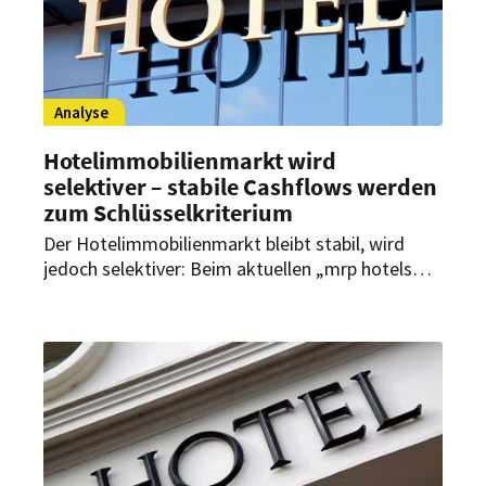
Analyse
Hotelimmobilienmarkt wird
selektiver – stabile Cashflows werden
zum Schlüsselkriterium
Der Hotelimmobilienmarkt bleibt stabil, wird
jedoch selektiver: Beim aktuellen „mrp hotels
quarterly“ analysierten Experten die Marktlage
und zeigten, warum belastbare Cashflows,
starke Betreiberstrukturen und professionelles
Asset Management für Investitionen und
Finanzierungen immer wichtiger werden.