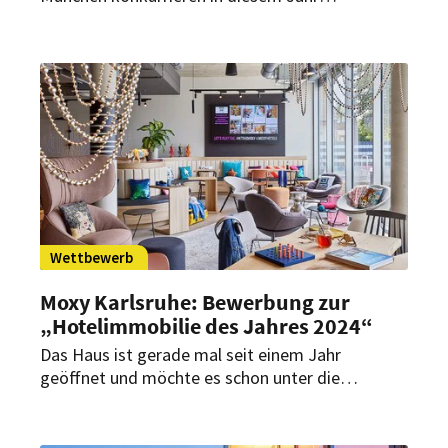
außergewöhnliche Hotelprojekte aus
europäischen Metropolen, Küstenregionen und
alpinen Destinationen um die Auszeichnung
„Hotelimmobilie des Jahres 2026“.
Wettbewerb
Moxy Karlsruhe: Bewerbung zur
„Hotelimmobilie des Jahres 2024“
Das Haus ist gerade mal seit einem Jahr
geöffnet und möchte es schon unter die
Anwärter für einen bekannten Design-Award
schaffen. Verliehen wird die internationale
Auszeichnung am 9. Oktober 2024 im Hotel