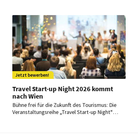
Juni für den Branchenaward „Hotelimmobilie
des Jahres 2022“ bewerben. Gesucht werden
innovative Hotelkonzepte, die sich mit den sich
immer rascher verändernden
Rahmenbedingungen für die internationale
Hotellerie auseinandergesetzt und diese
gestalterisch und konzeptionell regional
umgesetzt haben.
Jetzt bewerben!
Travel Start-up Night 2026 kommt
nach Wien
Bühne frei für die Zukunft des Tourismus: Die
Veranstaltungsreihe „Travel Start-up Night“
kehrt auch 2026 nach Wien zurück. Fünf
ausgewählte Unternehmen haben die Chance,
ihre Ideen für Reise, Tourismus und Mobilität zu