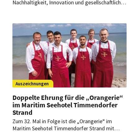
Nachhaltigkeit, Innovation und gesellschaftliche
Verantwortung hat die Retter Gruppe erneut das
Leitbetriebe Austria-Zertifikat. Die Urkunde
wurde im Rahmen eines Workshops übergeben.
Auszeichnungen
Doppelte Ehrung für die „Orangerie“
im Maritim Seehotel Timmendorfer
Strand
Zum 32. Mal in Folge ist die „Orangerie“ im
Maritim Seehotel Timmendorfer Strand mit
einem Stern im Guide Michelin Deutschland