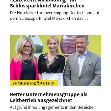
Schlossparkhotel Mariakirchen
Die Hoteldirektorenvereinigung Deutschland hat
dem Schlossparkhotel Mariakirchen das
Zertifikat „Exzellente Ausbildung“ verliehen. Das
Gütesiegel wird durch die unabhängige
Prüfungsorganisation DEKRA Assurance GmbH
auditiert und dient dazu, Ausbildungsbetriebe als
erstklassig hervorzuheben.
Zertifizierung Österreich
Retter Unternehmensgruppe als
Leitbetrieb ausgezeichnet
Aufgrund ihres Engagements in den Bereichen