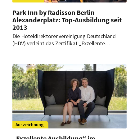
Park Inn by Radisson Berlin
Alexanderplatz: Top-Ausbildung seit
2013
Die Hoteldirektorenvereinigung Deutschland
(HDV) verleiht das Zertifikat „Exzellente
Ausbildung“ seit fast zehn Jahren an vorbildliche
Ausbildungsbetriebe. Im zweijährigen Turnus
wird rezertifiziert und bei Erfolg das Gütesieger
erneut vergeben. Das Park Inn by Radisson Berlin
Alexanderplatz hält die Auszeichnung seit 2013.
Auszeichnung
„Exzellente Ausbildung“ im