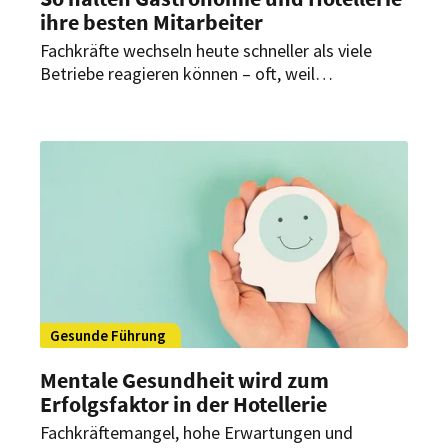
ihre besten Mitarbeiter
Fachkräfte wechseln heute schneller als viele
Betriebe reagieren können – oft, weil
Anerkennung, Verantwortung und Entwicklung
anderswo früher möglich sind. Wer Perspektiven
sichtbar macht, regelmäßig Feedback gibt und
Wertschätzung im Alltag zeigt, kann Know-how
sichern und sein Team langfristig stabil halten.
Gesunde Führung
Mentale Gesundheit wird zum
Erfolgsfaktor in der Hotellerie
Fachkräftemangel, hohe Erwartungen und