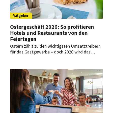
Ratgeber
Ostergeschäft 2026: So profitieren
Hotels und Restaurants von den
Feiertagen
Ostern zählt zu den wichtigsten Umsatztreibern
für das Gastgewerbe – doch 2026 wird das
Geschäft anspruchsvoller. Zwischen steigenden
Kosten, preissensiblen Gästen und hohen
Erwartungen kommt es mehr denn je auf die
richtige Strategie an. Wie Hotels und
Restaurants die Feiertage erfolgreich nutzen
können.