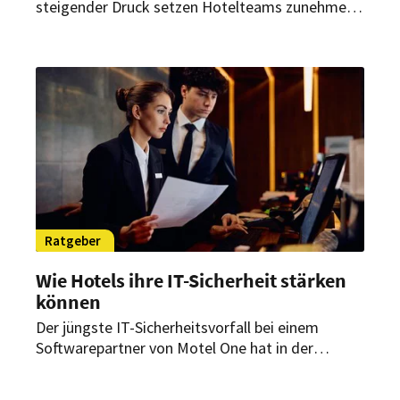
steigender Druck setzen Hotelteams zunehmend
unter Stress. Eine gesunde Führungskultur kann
helfen, Belastungen zu reduzieren und die
Mitarbeiterbindung zu stärken.
Ratgeber
Wie Hotels ihre IT-Sicherheit stärken
können
Der jüngste IT-Sicherheitsvorfall bei einem
Softwarepartner von Motel One hat in der
Hotellerie für Aufsehen gesorgt – und
verdeutlicht einmal mehr, dass selbst große und