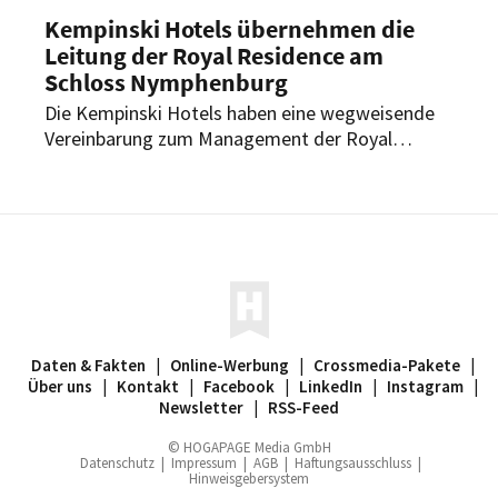
Kempinski Hotels übernehmen die
Leitung der Royal Residence am
Schloss Nymphenburg
Die Kempinski Hotels haben eine wegweisende
Vereinbarung zum Management der Royal
Residence am Schloss Nymphenburg
unterzeichnet. In Partnerschaft mit HRH Prinz
Luitpold von Bayern und der königlichen Familie
von Bayern wird Kempinski ab dem 1. März 2025
exklusiv die Privatresidenz verwalten.
Daten & Fakten
|
Online-Werbung
|
Crossmedia-Pakete
|
Über uns
|
Kontakt
|
Facebook
|
LinkedIn
|
Instagram
|
Newsletter
|
RSS-Feed
© HOGAPAGE Media GmbH
Datenschutz
|
Impressum
|
AGB
|
Haftungsausschluss
|
Hinweisgebersystem