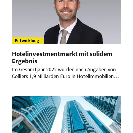
Entwicklung
Hotelinvestmentmarkt mit solidem
Ergebnis
Im Gesamtjahr 2022 wurden nach Angaben von
Colliers 1,9 Milliarden Euro in Hotelimmobilien
investiert. Dies entspricht einem Rückgang
gegenüber 2021 von rund einem Viertel.
Trotzdem blieb das Transaktionsniveau auf dem
Hotelinvestmentmarkt im laufe des Jahres
relativ stabil.