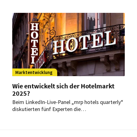
Transaktionsvolumen als im Vorjahr erzielt. Dabei
zeichnet sich der Beginn eines neuen Zyklus ab.
Marktentwicklung
Wie entwickelt sich der Hotelmarkt
2025?
Beim LinkedIn-Live-Panel „mrp hotels quarterly“
diskutierten fünf Experten die
Herausforderungen und Chancen der Branche.
Während hohe Zinsen und wirtschaftliche
Unsicherheiten weiterhin bremsen, wird in der