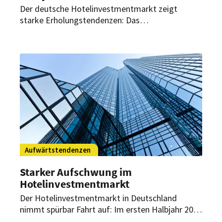
Der deutsche Hotelinvestmentmarkt zeigt
starke Erholungstendenzen: Das
Transaktionsvolumen im ersten Halbjahr 2025
liegt deutlich über dem Niveau der Vorjahre. Vor
allem großvolumige Einzeltransaktionen trieben
diese Entwicklung voran.
Aufwärtstendenzen
Starker Aufschwung im
Hotelinvestmentmarkt
Der Hotelinvestmentmarkt in Deutschland
nimmt spürbar Fahrt auf: Im ersten Halbjahr 2025
wurde laut CBRE ein deutlich höheres