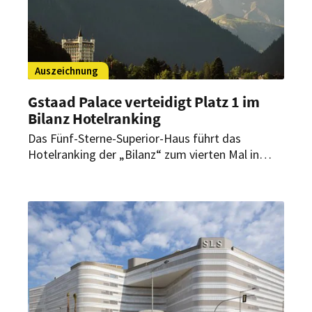
Auszeichnung
Gstaad Palace verteidigt Platz 1 im
Bilanz Hotelranking
Das Fünf-Sterne-Superior-Haus führt das
Hotelranking der „Bilanz“ zum vierten Mal in
Folge an. Zugleich meldet das Haus einen
starken Sommerstart und positive Resonanz auf
das neue Restaurant Gildo’s al Fresco.