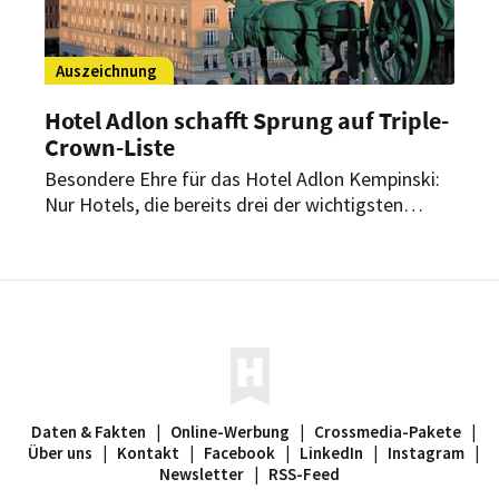
Auszeichnung
Hotel Adlon schafft Sprung auf Triple-
Crown-Liste
Besondere Ehre für das Hotel Adlon Kempinski:
Nur Hotels, die bereits drei der wichtigsten
Auszeichnungen des Condé Nast Travelers
erhalten haben, schaffen es auf die Triple-Crown-
Liste. Als eines von nur zwei deutschen Häusern
gehört nun auch das Berliner Luxushotel dazu.
Daten & Fakten
|
Online-Werbung
|
Crossmedia-Pakete
|
Über uns
|
Kontakt
|
Facebook
|
LinkedIn
|
Instagram
|
Newsletter
|
RSS-Feed