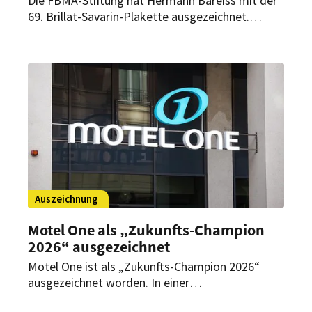
Die FBMA-Stiftung hat Hermann Bareiss mit der
69. Brillat-Savarin-Plakette ausgezeichnet.
Gewürdigt wurden das Lebenswerk des
Seniorchefs des Hotels Bareiss sowie sein
Engagement für Gastlichkeit und Tafelkultur.
Auszeichnung
Motel One als „Zukunfts-Champion
2026“ ausgezeichnet
Motel One ist als „Zukunfts-Champion 2026“
ausgezeichnet worden. In einer
Verbraucherbefragung von Welt und ServiceValue