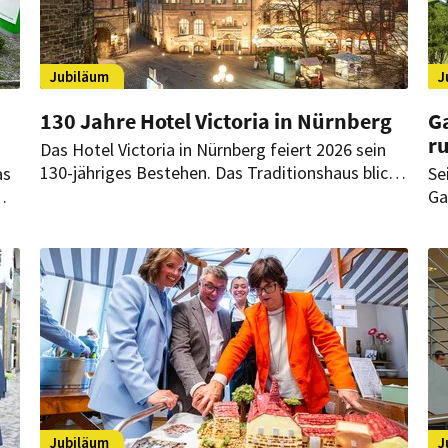
Jubiläum
J
130 Jahre Hotel Victoria in Nürnberg
Ga
r
Das Hotel Victoria in Nürnberg feiert 2026 sein
130-jähriges Bestehen. Das Traditionshaus blickt
as
Se
auf eine bewegte Geschichte zurück und plant
Ga
für das Jubiläumsjahr verschiedene
ei
Veranstaltungen und Aktionen.
un
di
se
Me
Jubiläum
J