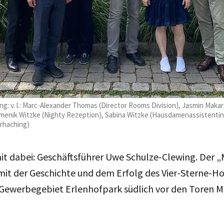
ng: v. l.: Marc-Alexander Thomas (Director Rooms Division), Jasmin Mak
menik Witzke (Nighty Rezeption), Sabina Witzke (Hausdamenassistenti
rhaching)
it dabei: Geschäftsführer Uwe Schulze-Clewing. Der „
 mit der Geschichte und dem Erfolg des Vier-Sterne-Ho
Gewerbegebiet Erlenhofpark südlich vor den Toren 