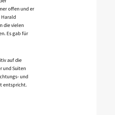
 der
mer offen und er
r Harald
 die vielen
n. Es gab für
iv auf die
r und Suiten
achtungs- und
t entspricht.