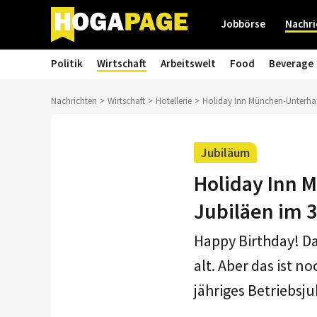
Jobbörse
Nachri
Politik
Wirtschaft
Arbeitswelt
Food
Beverage
Nachrichten
Wirtschaft
Hotellerie
Holiday Inn München-Unterhach
Jubiläum
Holiday Inn 
Jubiläen im 
Happy Birthday! D
alt. Aber das ist n
jähriges Betriebsj