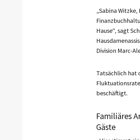
„Sabina Witzke,
Finanzbuchhaltun
Hause“, sagt Sch
Hausdamenassist
Division Marc-Al
Tatsächlich hat 
Fluktuationsrate
beschäftigt.
Familiäres A
Gäste