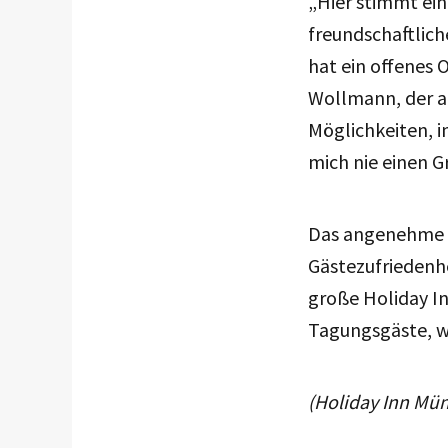
„Hier stimmt ein
freundschaftlich
hat ein offenes O
Wollmann, der au
Möglichkeiten, i
mich nie einen G
Das angenehme Ar
Gästezufriedenhe
große Holiday I
Tagungsgäste, wa
(Holiday Inn Mü