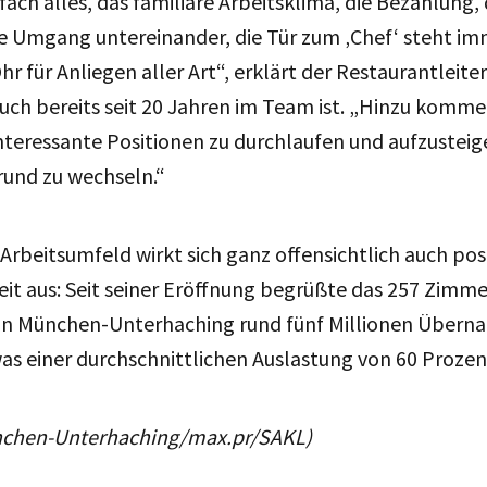
fach alles, das familiäre Arbeitsklima, die Bezahlung,
e Umgang untereinander, die Tür zum ‚Chef‘ steht im
hr für Anliegen aller Art“, erklärt der Restaurantleite
ch bereits seit 20 Jahren im Team ist. „Hinzu kommen
nteressante Positionen zu durchlaufen und aufzusteige
rund zu wechseln.“
beitsumfeld wirkt sich ganz offensichtlich auch posit
it aus: Seit seiner Eröffnung begrüßte das 257 Zimme
nn München-Unterhaching rund fünf Millionen Übern
s einer durchschnittlichen Auslastung von 60 Prozen
nchen-Unterhaching/max.pr/SAKL)