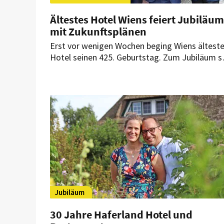
Ältestes Hotel Wiens feiert Jubiläum
mit Zukunftsplänen
Erst vor wenigen Wochen beging Wiens ältest
Hotel seinen 425. Geburtstag. Zum Jubiläum so
nun nicht nur auf die bewegte Geschichte,
sondern auch auf neue Visionen und
Zukunftspläne des Wiener Familienunternehm
angestoßen werden.
Jubiläum
30 Jahre Haferland Hotel und