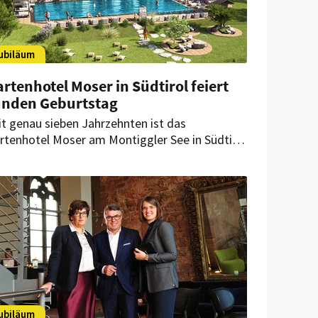
ubiläum
rtenhotel Moser in Südtirol feiert
unden Geburtstag
it genau sieben Jahrzehnten ist das
rtenhotel Moser am Montiggler See in Südtirol
n Ort, an dem Gastlichkeit, Naturverbundenheit
d persönliche Handschrift zusammenfinden. In
esem Jahr feiert das familiengeführte Haus
in 70-jähriges Bestehen – und verbindet diesen
ilenstein mit umfassenden Neuerungen.
ubiläum