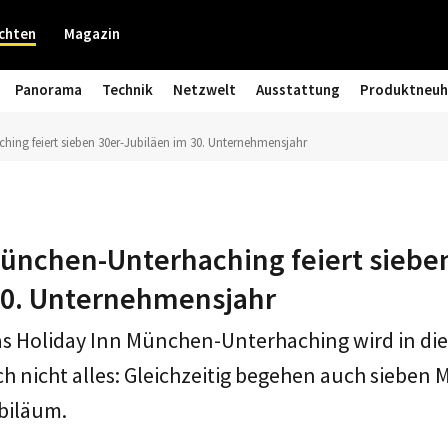
chten
Magazin
Panorama
Technik
Netzwelt
Ausstattung
Produktneuh
ing feiert sieben 30er-Jubiläen im 30. Unternehmensjahr
München-Unterhaching feiert sieben
30. Unternehmensjahr
as Holiday Inn München-Unterhaching wird in di
och nicht alles: Gleichzeitig begehen auch sieben M
ubiläum.