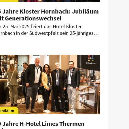
5 Jahre Kloster Hornbach: Jubiläum
it Generationswechsel
 25. Mai 2025 feiert das Hotel Kloster
rnbach in der Südwestpfalz sein 25-jähriges
stehen. Die Jubiläumsveranstaltung würdigt
bei nicht nur ein Vierteljahrhundert gelebte
stfreundschaft. Sie markiert auch den
mbolischen Generationswechsel.
ubiläum
0 Jahre H-Hotel Limes Thermen