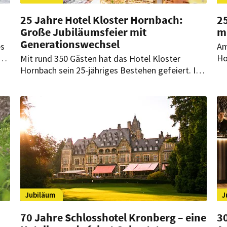
25 Jahre Hotel Kloster Hornbach:
2
Große Jubiläumsfeier mit
m
Generationswechsel
es
Am
ll
Ho
Mit rund 350 Gästen hat das Hotel Kloster
Be
Hornbach sein 25-jähriges Bestehen gefeiert. Im
da
Mittelpunkt stand dabei nicht nur die Geschichte,
ens
Ga
sondern auch die Zukunft des Hauses.
sy
Jubiläum
J
70 Jahre Schlosshotel Kronberg – eine
3