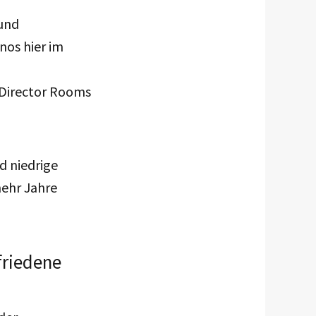
 und
nos hier im
 Director Rooms
d niedrige
mehr Jahre
friedene