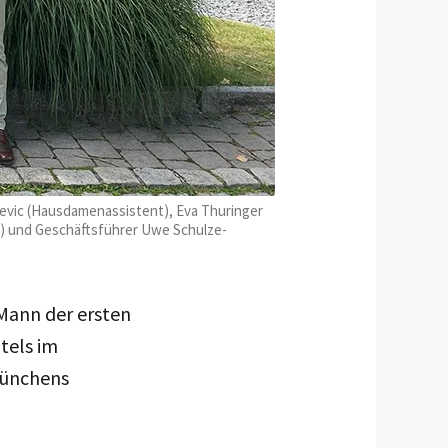
arevic (Hausdamenassistent), Eva Thuringer
n) und Geschäftsführer Uwe Schulze-
Mann der ersten
tels im
Münchens