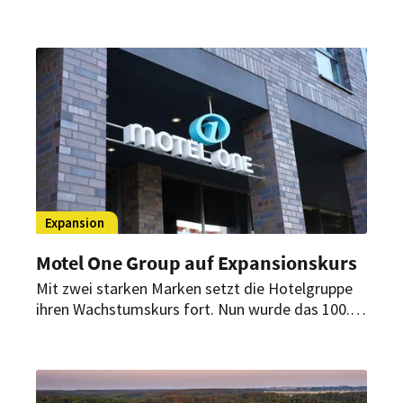
in Polen sowie neuen Standorten in Ungarn und
Frankreich sind Hoteleröffnungen in Slowenien,
Portugal und anderen zentralen Destinationen
quer über den Kontinent geplant.
Expansion
Motel One Group auf Expansionskurs
Mit zwei starken Marken setzt die Hotelgruppe
ihren Wachstumskurs fort. Nun wurde das 100.
Hotel in München übernommen. Weitere
Standorte in dynamischen Metropolen sollen das
Portfolio erweitern.