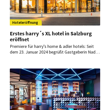
Hoteleröffnung
Erstes harry´s XL hotel in Salzburg
eröffnet
Premiere für harry’s home & adler hotels: Seit
dem 23. Januar 2024 begrüßt Gastgeberin Nadin
Saeger Gäste im ersten harry’s XL hotel in der
Kulturstadt Salzburg. Der jüngste Neuzugang
des Tiroler Hotelunternehmens reiht sich damit
nicht nur als sechzehntes Haus in das Portfolio
ein, sondern hebt sich obendrein mit einer
Besonderheit ab.