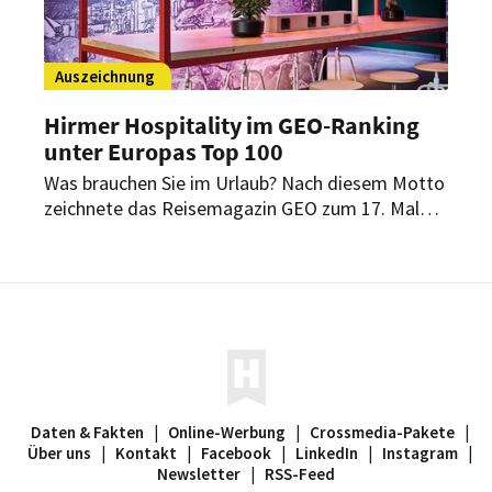
Auszeichnung
Hirmer Hospitality im GEO-Ranking
unter Europas Top 100
Was brauchen Sie im Urlaub? Nach diesem Motto
zeichnete das Reisemagazin GEO zum 17. Mal
die Top 100 Hotels in Europa aus. 18 der
vorgestellten Hotels liegen in Deutschland. Ein
Hotel der Hirmer Gruppe ist auch mit dabei.
Daten & Fakten
|
Online-Werbung
|
Crossmedia-Pakete
|
Über uns
|
Kontakt
|
Facebook
|
LinkedIn
|
Instagram
|
Newsletter
|
RSS-Feed