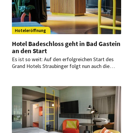
Hoteleröffnung
Hotel Badeschloss geht in Bad Gastein
an den Start
Es ist so weit: Auf den erfolgreichen Start des
Grand Hotels Straubinger folgt nun auch die
Eröffnung des Hotels Badeschloss in Bad
Gastein. Nach fast 20-jährigem Leerstand und
dreijähriger Sanierung durch die Hirmer-Gruppe
vereint es heute kosmopolitische Lebendigkeit
und wohltuende Leichtigkeit mit
geschichtsträchtiger Badekultur.