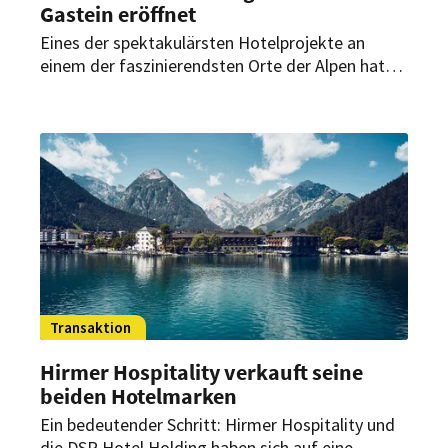
Gastein eröffnet
Eines der spektakulärsten Hotelprojekte an
einem der faszinierendsten Orte der Alpen hat
endlich eröffnet: Nach langem Leerstand und
umfangreicher Sanierung durch die Hirmer-
Gruppe empfängt das traditionsreiche Grand
Hotel Straubinger seine ersten Gäste in einer
kontrastreichen Kulisse, die die Eleganz des 19.
Jahrhunderts wieder einziehen lässt und
zeitgemäß interpretiert.
Transaktion
Hirmer Hospitality verkauft seine
beiden Hotelmarken
Ein bedeutender Schritt: Hirmer Hospitality und
die DSR Hotel Holding haben sich auf eine