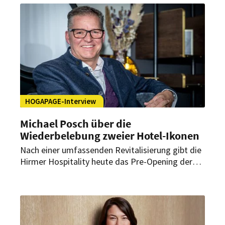
Fußstapfen tritt.
HOGAPAGE-Interview
Michael Posch über die
Wiederbelebung zweier Hotel-Ikonen
Nach einer umfassenden Revitalisierung gibt die
Hirmer Hospitality heute das Pre-Opening der
beiden Hotel-Ikonen „Grand Hotel Straubinger“
und „Badeschloss“ bekannt. In einem exklusiven
Vorab-Interview spricht General Manager Michael
Posch mit HOGAPAGE über die Wiedergeburt der
beiden Häuser.