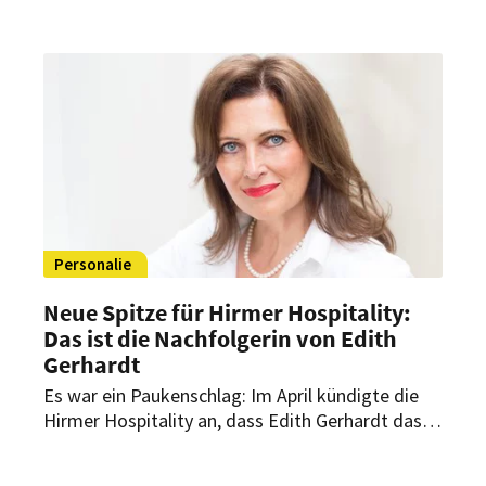
Straubinger“ und dem „Badeschloss“ zwei
Hotel-Ikonen an den Start. Mit Norman Beitz hat
man nun auch einen Executive Chef für die
Restaurants der beiden Häuser gefunden. Im
Interview mit HOGAPAGE spricht er über das
kulinarische Konzept und seine Vision für die
Zukunft der gastronomischen Einrichtungen in
den beiden Hotels.
Personalie
Neue Spitze für Hirmer Hospitality:
Das ist die Nachfolgerin von Edith
Gerhardt
Es war ein Paukenschlag: Im April kündigte die
Hirmer Hospitality an, dass Edith Gerhardt das
Unternehmen als Geschäftsführerin und CEO
verlassen wird. Nun steht fest, wer in ihre