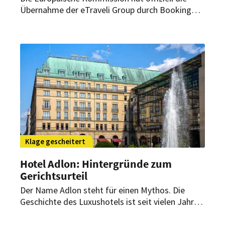
Übernahme der eTraveli Group durch Booking
Holdings untersagt. HOTREC und der
Hotelverband Deutschland (IHA) begrüßen die
Entscheidung.
Klage gescheitert
Hotel Adlon: Hintergründe zum
Gerichtsurteil
Der Name Adlon steht für einen Mythos. Die
Geschichte des Luxushotels ist seit vielen Jahren
facettenreich. Nun kommt ein weiteres Kapitel
vor Gericht dazu. Es wird wohl nicht das letzte