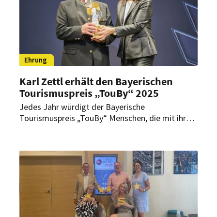
Ehrung
Karl Zettl erhält den Bayerischen
Tourismuspreis „TouBy“ 2025
Jedes Jahr würdigt der Bayerische
Tourismuspreis „TouBy“ Menschen, die mit ihren
Ideen und Projekten den Tourismus im Freistaat
bereichern und weiterentwickeln. Für sein
Lebenswerk wurde jetzt Karl Zettl vom Hotel
Eisvogel in Bad Gögging mit dem Preis geehrt.