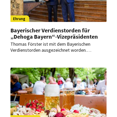
Ehrung
Bayerischer Verdienstorden für
„Dehoga Bayern“-Vizepräsidenten
Thomas Förster ist mit dem Bayerischen
Verdienstorden ausgezeichnet worden.
Ministerpräsident Markus Söder würdigte damit
das langjährige ehrenamtliche Engagement des
„Dehoga Bayern“-Vizepräsidenten für das
Gastgewerbe, die bayerische Wirtschaft und die
regionale Wirtschaftsentwicklung.