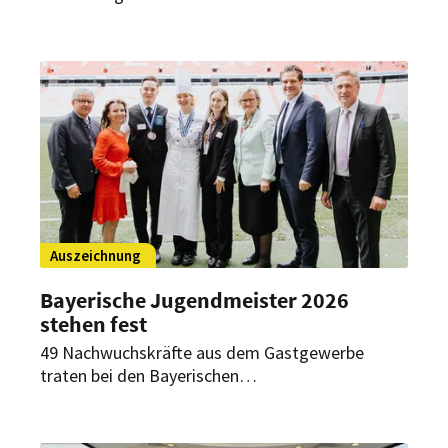
Oberwiesenthal ausgezeichnet. Damit tragen nun
alle sieben Hotels der Gruppe das Dehoga-Siegel,
das die Ausbildungsqualität und das
Engagement für junge Nachwuchskräfte
würdigt.
Auszeichnung
Bayerische Jugendmeister 2026
stehen fest
49 Nachwuchskräfte aus dem Gastgewerbe
traten bei den Bayerischen
Jugendmeisterschaften 2026 in der Münchner
Allianz Arena gegeneinander an. Der Wettbewerb
zeigte einmal mehr das hohe Ausbildungsniveau