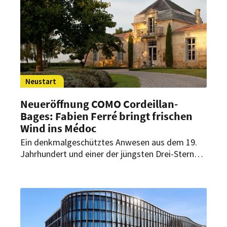
Neustart
Neueröffnung COMO Cordeillan-
Bages: Fabien Ferré bringt frischen
Wind ins Médoc
Ein denkmalgeschütztes Anwesen aus dem 19.
Jahrhundert und einer der jüngsten Drei-Sterne-
Köche der Welt: Im Médoc trifft Geschichte auf
eine neue Generation der Haute Cuisine. Am 1.
Mai 2026 öffnet COMO Cordeillan-Bages seine
Türen; und Fabien Ferré übernimmt die
kulinarische Leitung.