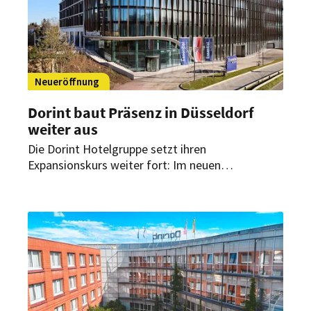
Neueröffnung
Dorint baut Präsenz in Düsseldorf
weiter aus
Die Dorint Hotelgruppe setzt ihren
Expansionskurs weiter fort: Im neuen
Stadtquartier „Deiker Höfe“ in Düsseldorf
eröffnet ein weiteres Haus der Marke Essential
by Dorint. Das Haus verbindet modernes Design
mit der Modegeschichte des Standorts.