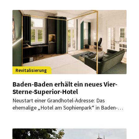
Betriebsfortführung unmöglich. Ende September
schließt daher das Hotel Krefelder Hof. Ein
endgültiger Abschied soll es jedoch nicht sein.
Revitalisierung
Baden-Baden erhält ein neues Vier-
Sterne-Superior-Hotel
Neustart einer Grandhotel-Adresse: Das
ehemalige „Hotel am Sophienpark“ in Baden-
Baden wird derzeit umfassend modernisiert und
neu positioniert. Im Frühjahr 2027 soll es unter
dem Namen The Floris neu eröffnen.