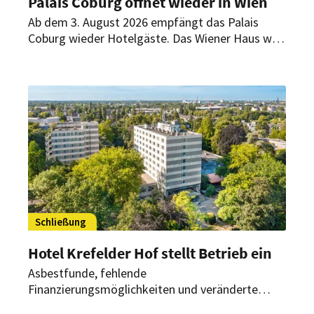
Palais Coburg öffnet wieder in Wien
Ab dem 3. August 2026 empfängt das Palais
Coburg wieder Hotelgäste. Das Wiener Haus wird
künftig als privates Gästehaus mit 36 individuell
gestalteten Suiten, Spa und persönlichem Service
geführt.
Schließung
Hotel Krefelder Hof stellt Betrieb ein
Asbestfunde, fehlende
Finanzierungsmöglichkeiten und veränderte
Marktbedingungen machen eine