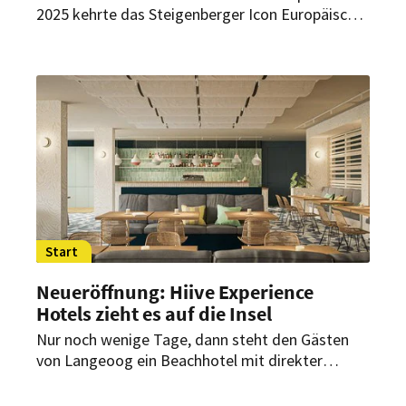
2025 kehrte das Steigenberger Icon Europäischer
Hof Baden-Baden nach umfassender
Renovierung auf die große Bühne zurück.
Zahlreiche prominente Gästen aus Politik,
Wirtschaft, Showbusiness und der Region
feierten das Hotel-Opening mit.
Start
Neueröffnung: Hiive Experience
Hotels zieht es auf die Insel
Nur noch wenige Tage, dann steht den Gästen
von Langeoog ein Beachhotel mit direkter
Strandlage zur Verfügung. Unter dem Namen Silt
& Sand werden 73 Zimmer und mehrere Suiten