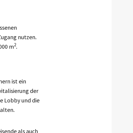
ossenen
Zugang nutzen.
2
.000 m
.
ern ist ein
italisierung der
ie Lobby und die
alten.
isende als auch