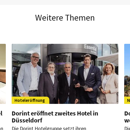
Weitere Themen
Hoteleröffnung
N
l
Dorint eröffnet zweites Hotel in
Do
Düsseldorf
w
on
Die Dorint Hotelgruppe setzt ihren
Di