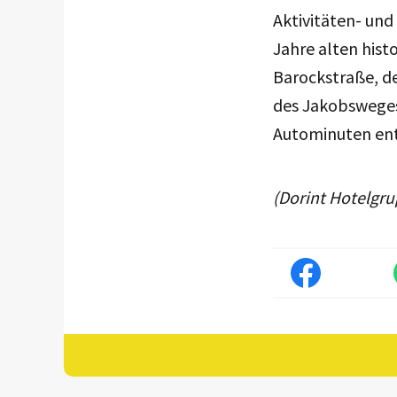
Aktivitäten- und
Jahre alten hist
Barockstraße, d
des Jakobsweges
Autominuten ent
(Dorint Hotelgr