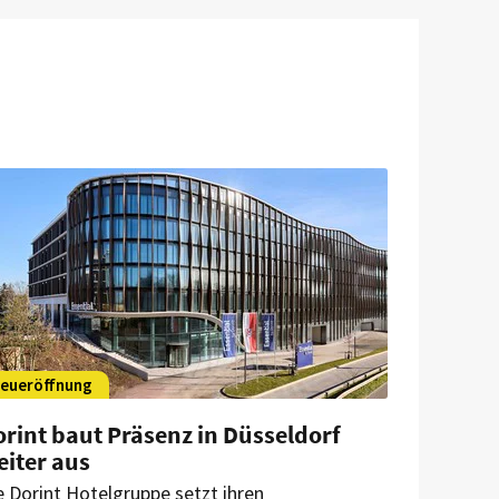
eueröffnung
rint baut Präsenz in Düsseldorf
eiter aus
e Dorint Hotelgruppe setzt ihren