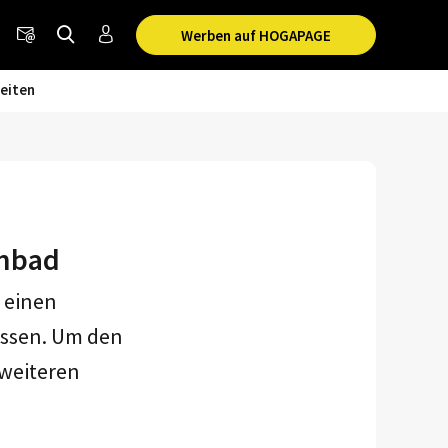
Werben auf HOGAPAGE
eiten
anbad
 einen
ossen. Um den
 weiteren