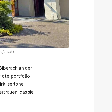
e/privat)
Biberach an der
 Hotelportfolio
rk Iserlohe.
rtrauen, das sie