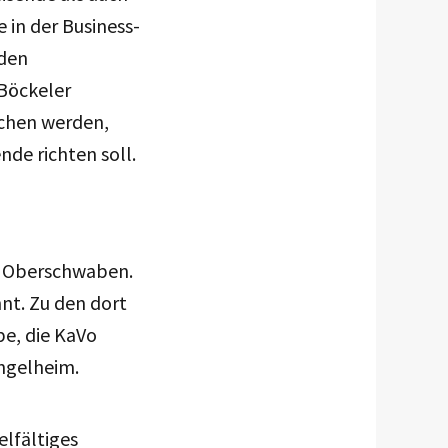
e in der Business-
 den
 Böckeler
ochen werden,
nde richten soll.
in Oberschwaben.
nnt. Zu den dort
e, die KaVo
Ingelheim.
elfältiges