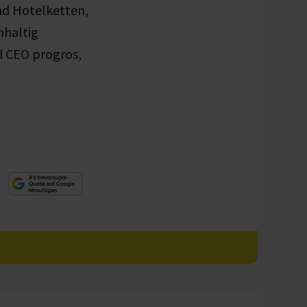
nd Hotelketten,
hhaltig
d CEO progros,