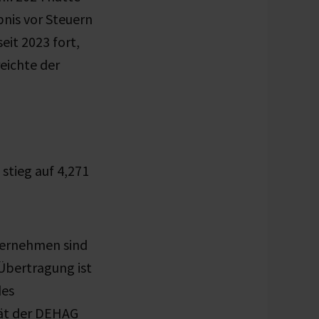
nis vor Steuern
eit 2023 fort,
reichte der
stieg auf 4,271
ternehmen sind
 Übertragung ist
des
tät der DEHAG