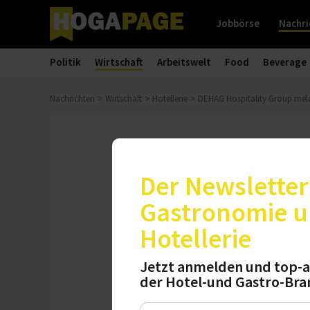
Jobbörse
Nachri
Politik
Wirtschaft
Arbeitswelt
Food
Beverage
Nachrichten
Wirtschaft
Hotellerie
DEHAG Hospitality Group mel
Bilanz
DEHAG Hospit
Der Newsletter 
Gastronomie 
Im 50. Jahr ihres 
Hotellerie
Gesamtumsatz ihrer 
Branche angespan
Jetzt anmelden und top-a
der Hotel-und Gastro-Bra
Freitag, 12.06.2026, 11:34 Uh