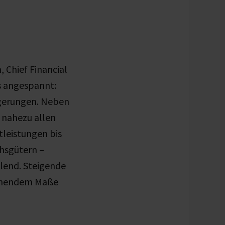
 Chief Financial
ls angespannt:
igerungen. Neben
nahezu allen
tleistungen bis
chsgütern –
ellend. Steigende
ichendem Maße