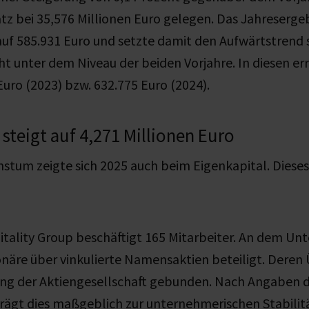
z bei 35,576 Millionen Euro gelegen. Das Jahresergeb
 auf 585.931 Euro und setzte damit den Aufwärtstrend s
cht unter dem Niveau der beiden Vorjahre. In diesen er
uro (2023) bzw. 632.775 Euro (2024).
 steigt auf 4,271 Millionen Euro
hstum zeigte sich 2025 auch beim Eigenkapital. Dieses 
tality Group beschäftigt 165 Mitarbeiter. An dem Un
onäre über vinkulierte Namensaktien beteiligt. Deren
ng der Aktiengesellschaft gebunden. Nach Angaben 
ägt dies maßgeblich zur unternehmerischen Stabili