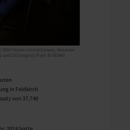
EO BWH Hotels Central Europe), Alexander
oup und CEO progros) (Foto: © DEHAG
hsten
ng in Feldkirch
satz von 37,740
hr. 2024 hatte