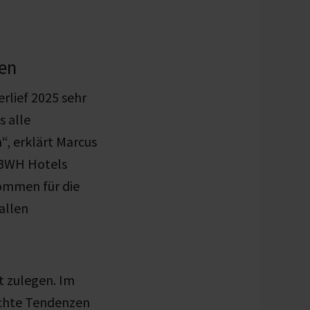
en
lief 2025 sehr
s alle
, erklärt Marcus
 BWH Hotels
ommen für die
allen
t zulegen. Im
ichte Tendenzen