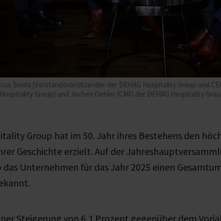
Marcus Smola (Vorstandsvorsitzender der DEHAG Hospitality Group und C
G Hospitality Group) und Jochen Oehler (CMO der DEHAG Hospitality Gr
ality Group hat im 50. Jahr ihres Bestehens den höc
rer Geschichte erzielt. Auf der Jahreshauptversammlu
ab das Unternehmen für das Jahr 2025 einen Gesamtum
ekannt.
iner Steigerung von 6,1 Prozent gegenüber dem Vorja