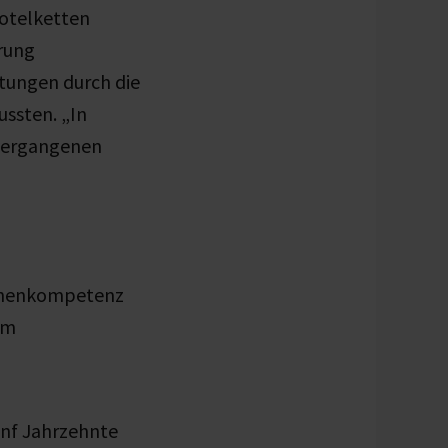
Hotelketten
rung
tungen durch die
ssten. „In
 vergangenen
henkompetenz
em
fünf Jahrzehnte