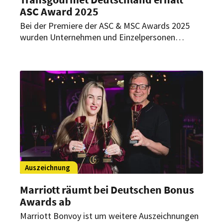
ASC Award 2025
Bei der Premiere der ASC & MSC Awards 2025
wurden Unternehmen und Einzelpersonen
geehrt, die mit Innovationskraft, Verantwortung
und Transparenz zeigen, dass nachhaltiger Fisch
kein Zukunftstraum, sondern gelebte Realität ist.
In der Kategorie „ASC Lieferant des Jahres“
konnte dabei Transgourmet Deutschland
überzeugen.
Auszeichnung
Marriott räumt bei Deutschen Bonus
Awards ab
Marriott Bonvoy ist um weitere Auszeichnungen