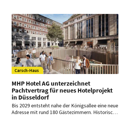
Florhof. Das Zürcher Luxushotel hält dennoch am
geplanten Starttermin fest.
Carsch-Haus
MHP Hotel AG unterzeichnet
Pachtvertrag für neues Hotelprojekt
in Düsseldorf
Bis 2029 entsteht nahe der Königsallee eine neue
Adresse mit rund 180 Gästezimmern. Historische
Bausubstanz und zeitgemäße Architektur sollen
dabei zu einem gemischt genutzten Quartier