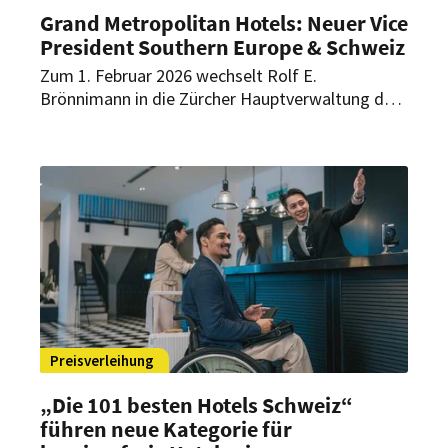
Grand Metropolitan Hotels: Neuer Vice
President Southern Europe & Schweiz
Zum 1. Februar 2026 wechselt Rolf E.
Brönnimann in die Zürcher Hauptverwaltung des
Unternehmens und verantwortet die
Entwicklung in Süd- und Westeuropa sowie der
Schweiz. Im Wald & Schlosshotel Friedrichsruhe
übernimmt Steffen Eisermann die Leitung als
General Manager.
Preisverleihung
„Die 101 besten Hotels Schweiz“
führen neue Kategorie für