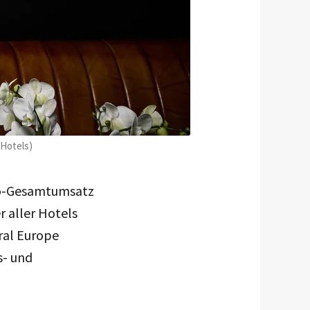
 Hotels)
tto-Gesamtumsatz
r aller Hotels
ral Europe
s- und