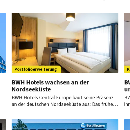
Zugleich nahm die Belegung zu, während die
re
.
durchschnittliche Tagesrate zurückging.
In
of
Portfolioerweiterung
K
r
BWH Hotels wachsen an der
B
Nordseeküste
u
BWH Hotels Central Europe baut seine Präsenz
BW
an der deutschen Nordseeküste aus: Das frühere
ih
uf
SleepBeeone Wilhelmshaven wird schrittweise
Se
modernisiert und soll künftig als Wilhelmshaven
ne
Ahoi – Sure Hotel Collection by Best Western
Be