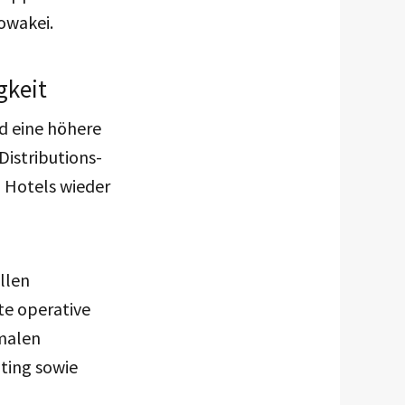
owakei.
gkeit
nd eine höhere
Distributions-
n Hotels wieder
llen
te operative
imalen
ting sowie