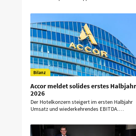
hat alle Erwartungen übertroffen. Seit Anfang
2022 ist sie nicht nur um elf Häuser gewachsen
Bilanz
Accor meldet solides erstes Halbjah
2026
Der Hotelkonzern steigert im ersten Halbjahr
Umsatz und wiederkehrendes EBITDA.
Gleichzeitig wächst das weltweite Portfolio a
mehr als 5.800 Hotels. Auch für den weiteren
Jahresverlauf zeigt sich das Unternehmen