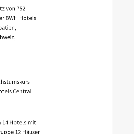
tz von 752
 der BWH Hotels
oatien,
chweiz,
achstumskurs
tels Central
 14 Hotels mit
ruppe 12 Häuser