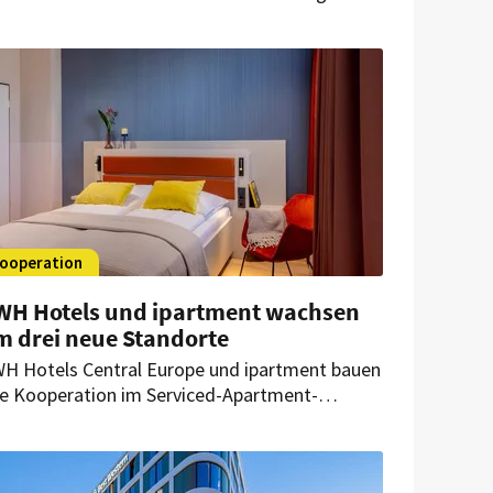
gulären Arbeitsplätzen. Das Haus zeigt, wie
klusion den Hotelalltag bereichern und zu einer
fenen Unternehmenskultur beitragen kann.
ooperation
WH Hotels und ipartment wachsen
m drei neue Standorte
H Hotels Central Europe und ipartment bauen
re Kooperation im Serviced-Apartment-
gment aus. Bis Anfang 2027 kommen drei
ue Standorte unter dem Subbrand @Home by
st Western hinzu.